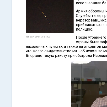
использовали ба
Армия обороны И
Службы тыла, пр
неразорвавшихся
приближаться к 
полицию.
После утреннего
Yonatan Sindel/Flash90
страны были заф
населенных пунктах, а также на открытой 
что могло свидетельствовать об использова
Впервые такую ракету при обстреле Израиля