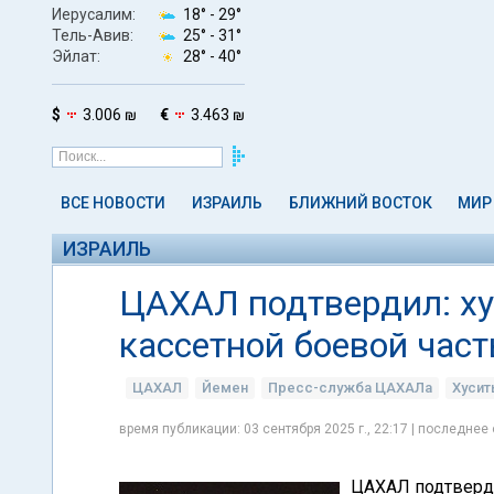
Иерусалим:
18° -
29°
Тель-Авив:
25° -
31°
Эйлат:
28° -
40°
$
3.006 ₪
€
3.463 ₪
ВСЕ НОВОСТИ
ИЗРАИЛЬ
БЛИЖНИЙ ВОСТОК
МИР
ИЗРАИЛЬ
ЦАХАЛ подтвердил: ху
кассетной боевой час
ЦАХАЛ
Йемен
Пресс-служба ЦАХАЛа
Хуси
время публикации: 03 сентября 2025 г., 22:17 | последнее 
ЦАХАЛ подтверди