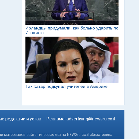
е редакции и устав
Реклама:
advertising@newsru.co.il
и материалов сайта гиперссылка на NEWSru.co.il обязательна.