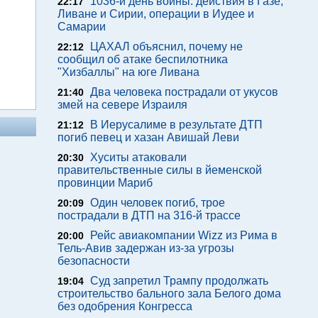
1036-й день войны: действия в Газе,
22:17
Ливане и Сирии, операции в Иудее и
Самарии
ЦАХАЛ объяснил, почему не
22:12
сообщил об атаке беспилотника
"Хизбаллы" на юге Ливана
Два человека пострадали от укусов
21:40
змей на севере Израиля
В Иерусалиме в результате ДТП
21:12
погиб певец и хазан Авишай Леви
Хуситы атаковали
20:30
правительственные силы в йеменской
провинции Мариб
Один человек погиб, трое
20:09
пострадали в ДТП на 316-й трассе
Рейс авиакомпании Wizz из Рима в
20:00
Тель-Авив задержан из-за угрозы
безопасности
Суд запретил Трампу продолжать
19:04
строительство бального зала Белого дома
без одобрения Конгресса