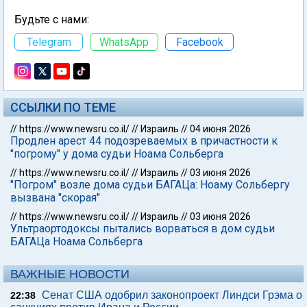
Будьте с нами:
Telegram
WhatsApp
Facebook
ССЫЛКИ ПО ТЕМЕ
//
https://www.newsru.co.il/
//
Израиль
//
04 июня 2026
Продлен арест 44 подозреваемых в причастности к
"погрому" у дома судьи Ноама Сольберга
//
https://www.newsru.co.il/
//
Израиль
//
03 июня 2026
"Погром" возле дома судьи БАГАЦа: Ноаму Сольбергу
вызвана "скорая"
//
https://www.newsru.co.il/
//
Израиль
//
03 июня 2026
Ультраортодоксы пытались ворваться в дом судьи
БАГАЦа Ноама Сольберга
ВАЖНЫЕ НОВОСТИ
Сенат США одобрил законопроект Линдси Грэма о
22:38