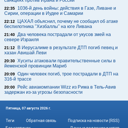
санкциях против Ирана и России
1036-й день войны: действия в Газе, Ливане и
22:35
Сирии, операции в Иудее и Самарии
ЦАХАЛ объяснил, почему не сообщил об атаке
22:12
беспилотника "Хизбаллы" на юге Ливана
Два человека пострадали от укусов змей на
21:40
севере Израиля
В Иерусалиме в результате ДТП погиб певец и
21:12
хазан Авишай Леви
Хуситы атаковали правительственные силы в
20:30
йеменской провинции Мариб
Один человек погиб, трое пострадали в ДТП на
20:09
316-й трассе
Рейс авиакомпании Wizz из Рима в Тель-Авив
20:00
задержан из-за угрозы безопасности
Пятница, 07 августа 2026 г.
Теги
Обратная связь
Подписка на новости (RSS)
Без картинок
Данные редакции и устав