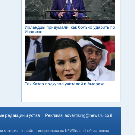
е редакции и устав
Реклама:
advertising@newsru.co.il
и материалов сайта гиперссылка на NEWSru.co.il обязательна.