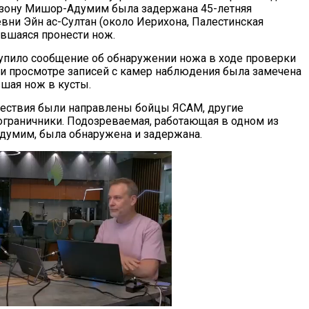
ону Мишор-Адумим была задержана 45-летняя
вни Эйн ас-Султан (около Иерихона, Палестинская
авшаяся пронести нож.
тупило сообщение об обнаружении ножа в ходе проверки
ри просмотре записей с камер наблюдения была замечена
шая нож в кусты.
ествия были направлены бойцы ЯСАМ, другие
ограничники. Подозреваемая, работающая в одном из
умим, была обнаружена и задержана.