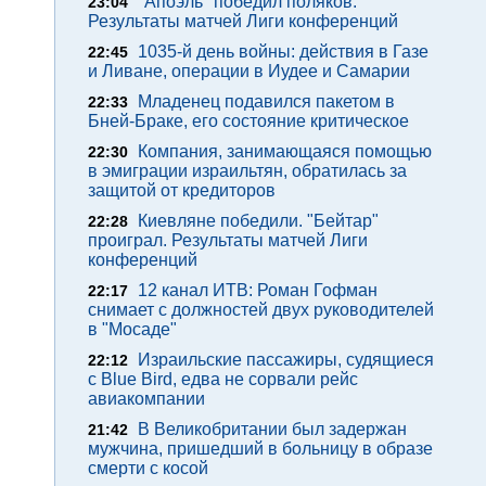
"Апоэль" победил поляков.
23:04
Результаты матчей Лиги конференций
1035-й день войны: действия в Газе
22:45
и Ливане, операции в Иудее и Самарии
Младенец подавился пакетом в
22:33
Бней-Браке, его состояние критическое
Компания, занимающаяся помощью
22:30
в эмиграции израильтян, обратилась за
защитой от кредиторов
Киевляне победили. "Бейтар"
22:28
проиграл. Результаты матчей Лиги
конференций
12 канал ИТВ: Роман Гофман
22:17
снимает с должностей двух руководителей
в "Мосаде"
Израильские пассажиры, судящиеся
22:12
с Blue Bird, едва не сорвали рейс
авиакомпании
В Великобритании был задержан
21:42
мужчина, пришедший в больницу в образе
смерти с косой