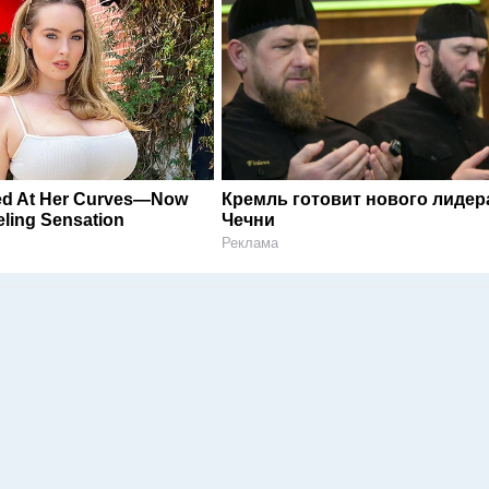
ed At Her Curves—Now
Кремль готовит нового лидер
ling Sensation
Чечни
Реклама