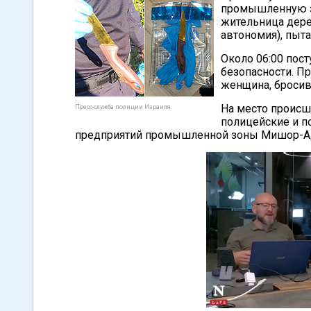
промышленную з
жительница дере
автономия), пыт
Около 06:00 пос
безопасности. П
женщина, бросив
На место происш
Пресс-служба полиции Израиля
полицейские и п
предприятий промышленной зоны Мишор-Ад