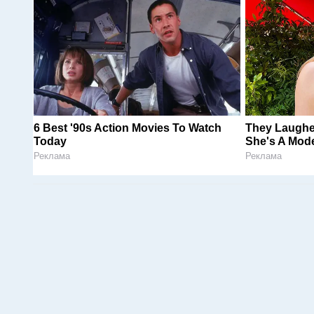
6 Best '90s Action Movies To Watch
They Laugh
Today
She's A Mode
Реклама
Реклама