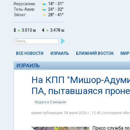
Иерусалим:
18° -
31°
Тель-Авив:
24° -
32°
Эйлат:
28° -
41°
$
3.013 ₪
€
3.478 ₪
ВСЕ НОВОСТИ
ИЗРАИЛЬ
БЛИЖНИЙ ВОСТОК
МИР
ИЗРАИЛЬ
На КПП "Мишор-Адуми
ПА, пытавшаяся проне
Иудея и Самария
время публикации: 08 июля 2026 г., 12:40 | последнее обно
Пресс-служба по