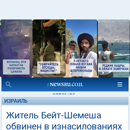
ИСПАНЕЦ ЗРЯ
НАПАЛ НА
РЕЗЕРВИСТА
ЦАХАЛА
08 ИЮЛЯ 2026
|
06:27
ИЗРАИЛЬ
Житель Бейт-Шемеша
обвинен в изнасилованиях