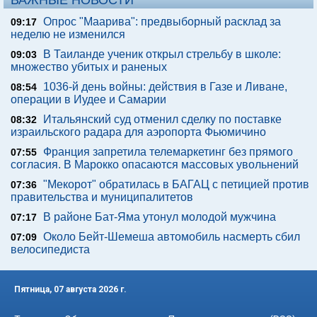
ВАЖНЫЕ НОВОСТИ
Опрос "Mаарива": предвыборный расклад за
09:17
неделю не изменился
В Таиланде ученик открыл стрельбу в школе:
09:03
множество убитых и раненых
1036-й день войны: действия в Газе и Ливане,
08:54
операции в Иудее и Самарии
Итальянский суд отменил сделку по поставке
08:32
израильского радара для аэропорта Фьюмичино
Франция запретила телемаркетинг без прямого
07:55
согласия. В Марокко опасаются массовых увольнений
"Мекорот" обратилась в БАГАЦ с петицией против
07:36
правительства и муниципалитетов
В районе Бат-Яма утонул молодой мужчина
07:17
Около Бейт-Шемеша автомобиль насмерть сбил
07:09
велосипедиста
Пятница, 07 августа 2026 г.