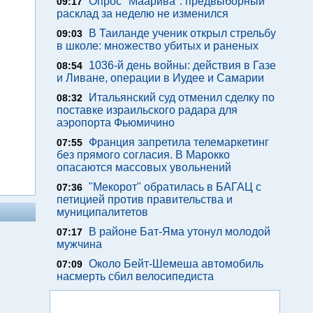
Опрос "Mаарива": предвыборный
09:17
расклад за неделю не изменился
В Таиланде ученик открыл стрельбу
09:03
в школе: множество убитых и раненых
1036-й день войны: действия в Газе
08:54
и Ливане, операции в Иудее и Самарии
Итальянский суд отменил сделку по
08:32
поставке израильского радара для
аэропорта Фьюмичино
Франция запретила телемаркетинг
07:55
без прямого согласия. В Марокко
опасаются массовых увольнений
"Мекорот" обратилась в БАГАЦ с
07:36
петицией против правительства и
муниципалитетов
В районе Бат-Яма утонул молодой
07:17
мужчина
Около Бейт-Шемеша автомобиль
07:09
насмерть сбил велосипедиста