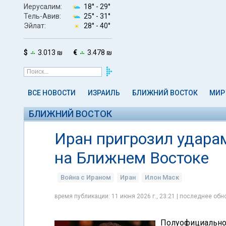
Иерусалим:
18° -
29°
Тель-Авив:
25° -
31°
Эйлат:
28° -
40°
$
3.013 ₪
€
3.478 ₪
ВСЕ НОВОСТИ
ИЗРАИЛЬ
БЛИЖНИЙ ВОСТОК
МИР
БЛИЖНИЙ ВОСТОК
Иран пригрозил удара
на Ближнем Востоке
Война с Ираном
Иран
Илон Маск
время публикации: 11 июня 2026 г., 23:21 | последнее обно
Полуофициальное