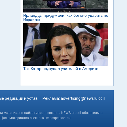
е редакции и устав
Реклама:
advertising@newsru.co.il
и материалов сайта гиперссылка на NEWSru.co.il обязательна.
е фотоматериалов агентств не разрешается.