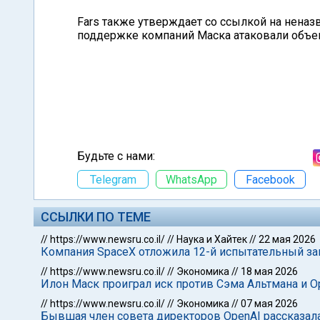
Fars также утверждает со ссылкой на неназ
поддержке компаний Маска атаковали объе
Будьте с нами:
Telegram
WhatsApp
Facebook
ССЫЛКИ ПО ТЕМЕ
//
https://www.newsru.co.il/
//
Наука и Хайтек
//
22 мая 2026
Компания SpaceX отложила 12-й испытательный зап
//
https://www.newsru.co.il/
//
Экономика
//
18 мая 2026
Илон Маск проиграл иск против Сэма Альтмана и O
//
https://www.newsru.co.il/
//
Экономика
//
07 мая 2026
Бывшая член совета директоров OpenAI рассказала 