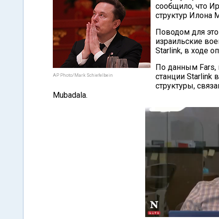
сообщило, что И
структур Илона 
Поводом для этог
израильские вое
Starlink, в ходе 
По данным Fars,
станции Starlink
AP Photo/Mark Schiefelbein
структуры, связ
Mubadala.