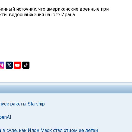
ванный источник, что американские военные при
кты водоснабжения на юге Ирана.
уск ракеты Starship
penAI
в суде, как Илон Маск стал отцом ее детей