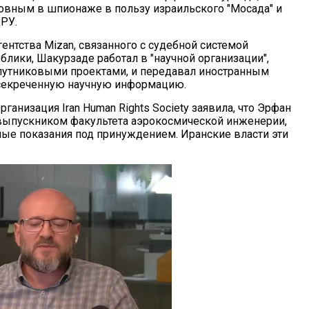
овным в шпионаже в пользу израильского "Мосада" и
РУ.
ентства Mizan, связанного с судебной системой
лики, Шакурзаде работал в "научной организации",
утниковыми проектами, и передавал иностранным
секреченную научную информацию.
ганизация Iran Human Rights Society заявила, что Эрфан
ыпускником факультета аэрокосмической инженерии,
ные показания под принуждением. Иранские власти эти