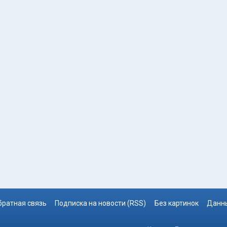
братная связь
Подписка на новости (RSS)
Без картинок
Данны