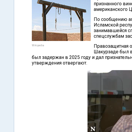
признанного вин
американского Ц
По сообщению аг
Исламской респуб
занимавшейся сп
спецслужбам за
Правозащитная ор
Wikipedia
Шакурзаде был в
был задержан в 2025 году и дал признатель
утверждения отвергают.