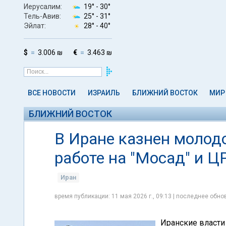
Иерусалим:
19° -
30°
Тель-Авив:
25° -
31°
Эйлат:
28° -
40°
$
3.006 ₪
€
3.463 ₪
ВСЕ НОВОСТИ
ИЗРАИЛЬ
БЛИЖНИЙ ВОСТОК
МИР
БЛИЖНИЙ ВОСТОК
В Иране казнен молод
работе на "Мосад" и Ц
Иран
время публикации: 11 мая 2026 г., 09:13 | последнее обнов
Иранские власти