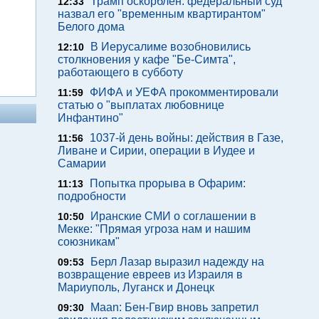
Трамп оскорблен: федеральный суд
12:33
назвал его "временным квартирантом"
Белого дома
В Иерусалиме возобновились
12:10
столкновения у кафе "Бе-Симта",
работающего в субботу
ФИФА и УЕФА прокомментировали
11:59
статью о "выплатах любовнице
Инфантино"
1037-й день войны: действия в Газе,
11:56
Ливане и Сирии, операции в Иудее и
Самарии
Попытка прорыва в Офарим:
11:13
подробности
Иранские СМИ о соглашении в
10:50
Мекке: "Прямая угроза нам и нашим
союзникам"
Берл Лазар выразил надежду на
09:53
возвращение евреев из Израиля в
Мариуполь, Луганск и Донецк
Maan: Бен-Гвир вновь запретил
09:30