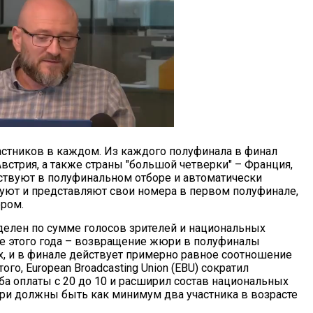
частников в каждом. Из каждого полуфинала в финал
Австрия, а также страны "большой четверки" – Франция,
аствуют в полуфинальном отборе и автоматически
суют и представляют свои номера в первом полуфинале,
ором.
делен по сумме голосов зрителей и национальных
 этого года – возвращение жюри в полуфиналы
ах, и в финале действует примерно равное соотношение
го, European Broadcasting Union (EBU) сократил
ба оплаты с 20 до 10 и расширил состав национальных
ри должны быть как минимум два участника в возрасте