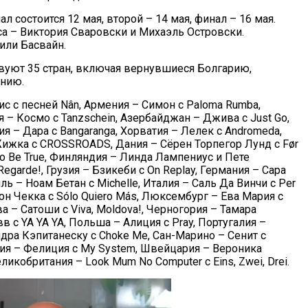
 состоится 12 мая, второй – 14 мая, финал – 16 мая.
а – Виктория Сваровски и Михаэль Островски.
или Басвайн.
твуют 35 стран, включая вернувшиеся Болгарию,
нию.
ис с песней Nân, Армения – Симон с Paloma Rumba,
я – Космо с Tanzschein, Азербайджан – Джива с Just Go,
рия – Дара с Bangaranga, Хорватия – Лелек с Andromeda,
Жижка с CROSSROADS, Дания – Сёрен Торпегор Лунд с Før
ic To Be True, Финляндия – Линда Лампениус и Пете
Regarde!, Грузия – Бзикеби с On Replay, Германия – Сара
иль – Ноам Бетан с Michelle, Италия – Саль Да Винчи с Per
ион Чекка с Sólo Quiero Más, Люксембург – Ева Мария с
ва – Сатоши с Viva, Moldova!, Черногория – Тамара
 с YA YA YA, Польша – Алиция с Pray, Португалия –
ндра Кэпитанеску с Choke Me, Сан-Марино – Сенит с
еция – Фелиция с My System, Швейцария – Вероника
еликобритания – Look Mum No Computer с Eins, Zwei, Drei.