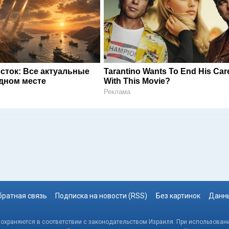
сток: Все актуальные
Tarantino Wants To End His Car
одном месте
With This Movie?
Реклама
братная связь
Подписка на новости (RSS)
Без картинок
Данны
, охраняются в соответствии с законодательством Израиля. При использовани