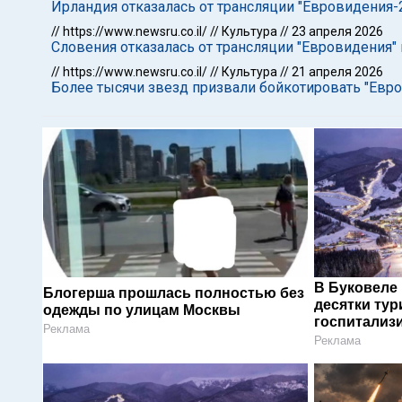
Ирландия отказалась от трансляции "Евровидения-2
//
https://www.newsru.co.il/
//
Культура
//
23 апреля 2026
Словения отказалась от трансляции "Евровидения"
//
https://www.newsru.co.il/
//
Культура
//
21 апреля 2026
Более тысячи звезд призвали бойкотировать "Евро
В Буковеле
Блогерша прошлась полностью без
десятки тур
одежды по улицам Москвы
госпитализ
Реклама
Реклама