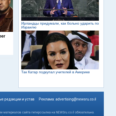
eer
е редакции и устав
Реклама:
advertising@newsru.co.il
и материалов сайта гиперссылка на NEWSru.co.il обязательна.