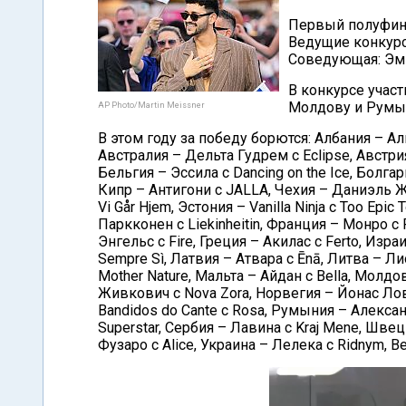
Первый полуфинал
Ведущие конкурс
Соведующая: Эм
В конкурсе учас
Молдову и Румы
AP Photo/Martin Meissner
В этом году за победу борются: Албания – Ал
Австралия – Дельта Гудрем с Eclipse, Австри
Бельгия – Эссила с Dancing on the Ice, Болга
Кипр – Антигони с JALLA, Чехия – Даниэль 
Vi Går Hjem, Эстония – Vanilla Ninja с Too Ep
Паркконен с Liekinheitin, Франция – Монро с 
Энгельс с Fire, Греция – Акилас с Ferto, Изра
Sempre Sì, Латвия – Атвара с Ēnā, Литва – Л
Mother Nature, Мальта – Айдан с Bella, Молдо
Живкович с Nova Zora, Норвегия – Йонас Ловв
Bandidos do Cante с Rosa, Румыния – Алекса
Superstar, Сербия – Лавина с Kraj Mene, Шв
Фузаро с Alice, Украина – Лелека с Ridnym, В