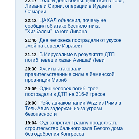
1036-й день войны: действия в Газе,
22:17
Ливане и Сирии, операции в Иудее и
Самарии
ЦАХАЛ объяснил, почему не
22:12
сообщил об атаке беспилотника
"Хизбаллы" на юге Ливана
Два человека пострадали от укусов
21:40
змей на севере Израиля
В Иерусалиме в результате ДТП
21:12
погиб певец и хазан Авишай Леви
Хуситы атаковали
20:30
правительственные силы в йеменской
провинции Мариб
Один человек погиб, трое
20:09
пострадали в ДТП на 316-й трассе
Рейс авиакомпании Wizz из Рима в
20:00
Тель-Авив задержан из-за угрозы
безопасности
Суд запретил Трампу продолжать
19:04
строительство бального зала Белого дома
без одобрения Конгресса