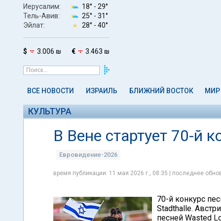
Иерусалим:
18° -
29°
Тель-Авив:
25° -
31°
Эйлат:
28° -
40°
$
3.006 ₪
€
3.463 ₪
ВСЕ НОВОСТИ
ИЗРАИЛЬ
БЛИЖНИЙ ВОСТОК
МИР
КУЛЬТУРА
В Вене стартует 70-й 
Евровидение-2026
время публикации: 11 мая 2026 г., 08:35 | последнее обнов
70-й конкурс пес
Stadthalle. Авст
песней Wasted Lo