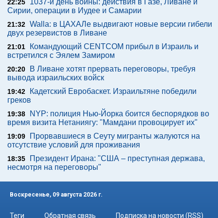
1037-й день войны: действия в Газе, Ливане и
22:25
Сирии, операции в Иудее и Самарии
Walla: в ЦАХАЛе выдвигают новые версии гибели
21:32
двух резервистов в Ливане
Командующий CENTCOM прибыл в Израиль и
21:01
встретился с Эялем Замиром
В Ливане хотят прервать переговоры, требуя
20:20
вывода израильских войск
Кадетский Евробаскет. Израильтяне победили
19:42
греков
NYP: полиция Нью-Йорка боится беспорядков во
19:38
время визита Нетаниягу: "Мамдани провоцирует их"
Прорвавшиеся в Сеуту мигранты жалуются на
19:09
отсутствие условий для проживания
Президент Ирана: "США – преступная держава,
18:35
несмотря на переговоры"
Воскресенье, 09 августа 2026 г.
Теги
Обратная связь
Подписка на новости (RSS)