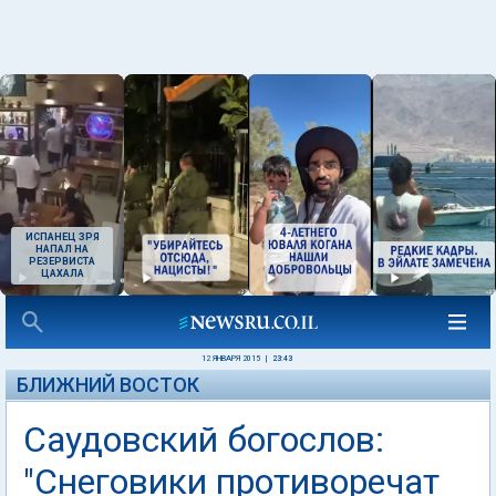
ИСПАНЕЦ ЗРЯ
НАПАЛ НА
РЕЗЕРВИСТА
ЦАХАЛА
12 ЯНВАРЯ 2015
|
23:43
БЛИЖНИЙ ВОСТОК
Саудовский богослов:
"Снеговики противоречат