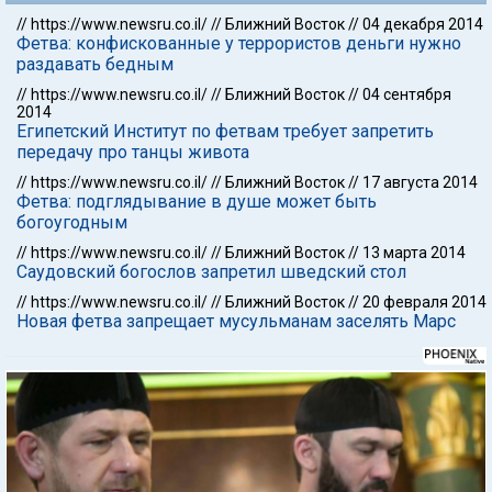
//
https://www.newsru.co.il/
//
Ближний Восток
//
04 декабря 2014
Фетва: конфискованные у террористов деньги нужно
раздавать бедным
//
https://www.newsru.co.il/
//
Ближний Восток
//
04 сентября
2014
Египетский Институт по фетвам требует запретить
передачу про танцы живота
//
https://www.newsru.co.il/
//
Ближний Восток
//
17 августа 2014
Фетва: подглядывание в душе может быть
богоугодным
//
https://www.newsru.co.il/
//
Ближний Восток
//
13 марта 2014
Саудовский богослов запретил шведский стол
//
https://www.newsru.co.il/
//
Ближний Восток
//
20 февраля 2014
Новая фетва запрещает мусульманам заселять Марс