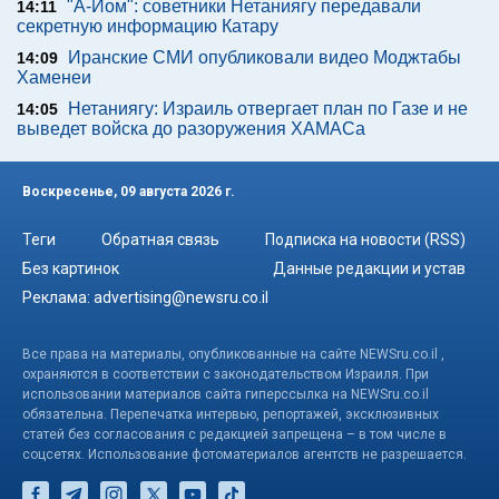
"А-Йом": советники Нетаниягу передавали
14:11
секретную информацию Катару
Иранские СМИ опубликовали видео Моджтабы
14:09
Хаменеи
Нетаниягу: Израиль отвергает план по Газе и не
14:05
выведет войска до разоружения ХАМАСа
Воскресенье, 09 августа 2026 г.
Теги
Обратная связь
Подписка на новости (RSS)
Без картинок
Данные редакции и устав
Реклама:
advertising@newsru.co.il
Все права на материалы, опубликованные на сайте NEWSru.co.il ,
охраняются в соответствии с законодательством Израиля. При
использовании материалов сайта гиперссылка на NEWSru.co.il
обязательна. Перепечатка интервью, репортажей, эксклюзивных
статей без согласования с редакцией запрещена – в том числе в
соцсетях. Использование фотоматериалов агентств не разрешается.