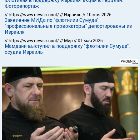
Флотилия в поддержку Израиля: акция в Герцлии.
Фоторепортаж
//
https://www.newsru.co.il/
//
Израиль
//
10 мая 2026
Заявление МИДа по "флотилии Сумуда":
"профессиональные провокаторы" депортированы из
Израиля
//
https://www.newsru.co.il/
//
Мир
//
01 мая 2026
Мамдани выступил в поддержку "флотилии Сумуда",
осудив Израиль