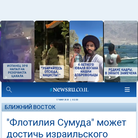
ИСПАНЕЦ ЗРЯ
НАПАЛ НА
РЕЗЕРВИСТА
ЦАХАЛА
17 МАЯ 2026
|
02:33
БЛИЖНИЙ ВОСТОК
"Флотилия Сумуда" может
достичь израильского