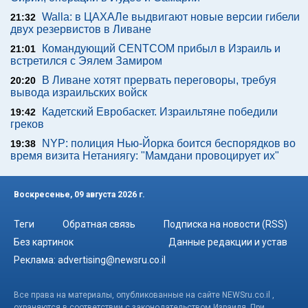
Walla: в ЦАХАЛе выдвигают новые версии гибели
21:32
двух резервистов в Ливане
Командующий CENTCOM прибыл в Израиль и
21:01
встретился с Эялем Замиром
В Ливане хотят прервать переговоры, требуя
20:20
вывода израильских войск
Кадетский Евробаскет. Израильтяне победили
19:42
греков
NYP: полиция Нью-Йорка боится беспорядков во
19:38
время визита Нетаниягу: "Мамдани провоцирует их"
Воскресенье, 09 августа 2026 г.
Теги
Обратная связь
Подписка на новости (RSS)
Без картинок
Данные редакции и устав
Реклама:
advertising@newsru.co.il
Все права на материалы, опубликованные на сайте NEWSru.co.il ,
охраняются в соответствии с законодательством Израиля. При