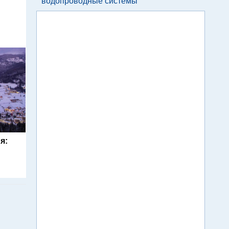
водопроводные системы
я: