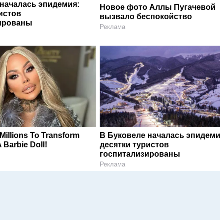
 началась эпидемия:
Новое фото Аллы Пугачевой
истов
вызвало беспокойство
ированы
Реклама
illions To Transform
В Буковеле началась эпидеми
A Barbie Doll!
десятки туристов
госпитализированы
Реклама