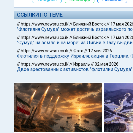
ССЫЛКИ ПО ТЕМЕ
//
https://www.newsru.co.il/
//
Ближний Восток
//
17 мая 202
"Флотилия Сумуда" может достичь израильского п
//
https://www.newsru.co.il/
//
Ближний Восток
//
17 мая 202
"Сумуд" на земле и на море: из Ливии в Газу выдв
//
https://www.newsru.co.il/
//
Фото
//
17 мая 2026
Флотилия в поддержку Израиля: акция в Герцлии.
//
https://www.newsru.co.il/
//
Израиль
//
02 мая 2026
Двое арестованных активистов "флотилии Сумуда"