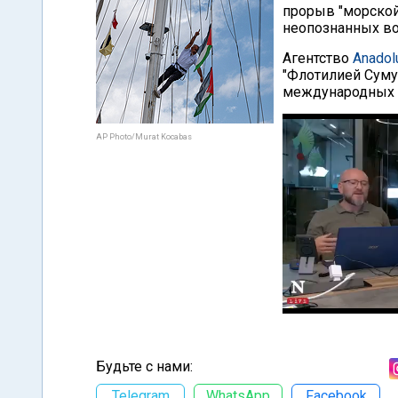
прорыв "морской
неопознанных во
Агентство
Anadol
"Флотилией Сумуд
международных 
AP Photo/Murat Kocabas
Будьте с нами:
Telegram
WhatsApp
Facebook