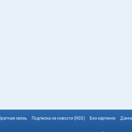
братная связь
Подписка на новости (RSS)
Без картинок
Данны