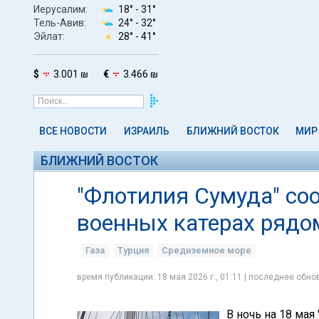
Иерусалим:
18° -
31°
Тель-Авив:
24° -
32°
Эйлат:
28° -
41°
$
3.001 ₪
€
3.466 ₪
ВСЕ НОВОСТИ
ИЗРАИЛЬ
БЛИЖНИЙ ВОСТОК
МИР
БЛИЖНИЙ ВОСТОК
"Флотилия Сумуда" со
военных катерах рядо
Газа
Турция
Средиземное море
время публикации: 18 мая 2026 г., 01:11 | последнее обнов
В ночь на 18 мая