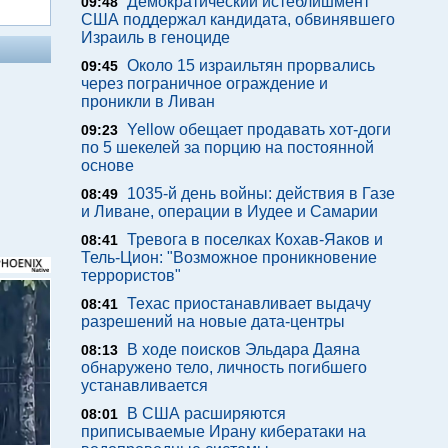
Демократический истеблишмент
09:48
США поддержал кандидата, обвинявшего
Израиль в геноциде
Около 15 израильтян прорвались
09:45
через пограничное ограждение и
проникли в Ливан
Yellow обещает продавать хот-доги
09:23
по 5 шекелей за порцию на постоянной
основе
1035-й день войны: действия в Газе
08:49
и Ливане, операции в Иудее и Самарии
Тревога в поселках Кохав-Яаков и
08:41
Тель-Цион: "Возможное проникновение
террористов"
Техас приостанавливает выдачу
08:41
разрешений на новые дата-центры
В ходе поисков Эльдара Даяна
08:13
обнаружено тело, личность погибшего
устанавливается
В США расширяются
08:01
приписываемые Ирану кибератаки на