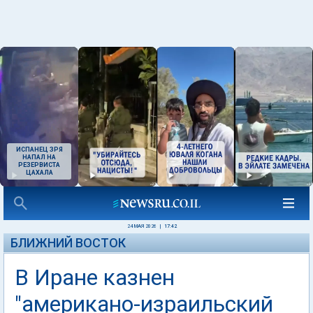
ИСПАНЕЦ ЗРЯ
НАПАЛ НА
РЕЗЕРВИСТА
ЦАХАЛА
24 МАЯ 2026
|
17:42
БЛИЖНИЙ ВОСТОК
В Иране казнен
"американо-израильский