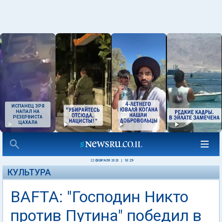
ИСПАНЕЦ ЗРЯ
НАПАЛ НА
РЕЗЕРВИСТА
ЦАХАЛА
22 ФЕВРАЛЯ 2026
|
10:29
КУЛЬТУРА
BAFTA: "Господин Никто
против Путина" победил в