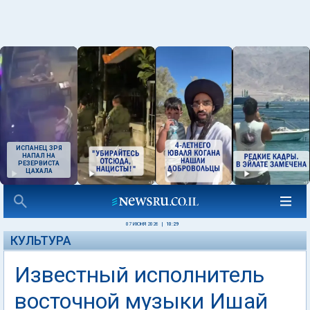
ИСПАНЕЦ ЗРЯ
НАПАЛ НА
РЕЗЕРВИСТА
ЦАХАЛА
07 ИЮНЯ 2026
|
10:29
КУЛЬТУРА
Известный исполнитель
восточной музыки Ишай