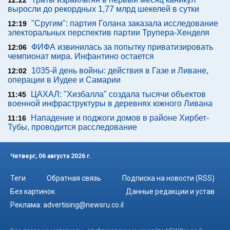
12:22
выросли до рекордных 1,77 млрд шекелей в сутки
"Сругим": партия Голана заказала исследование
12:19
электоральных перспектив партии Трупера-Хенделя
ФИФА извинилась за попытку приватизировать
12:06
чемпионат мира. Инфантино остается
1035-й день войны: действия в Газе и Ливане,
12:02
операции в Иудее и Самарии
ЦАХАЛ: "Хизбалла" создала тысячи объектов
11:45
военной инфраструктуры в деревнях южного Ливана
Нападение и поджоги домов в районе Хирбет-
11:16
Тубы, проводится расследование
Четверг, 06 августа 2026 г.
Теги
Обратная связь
Подписка на новости (RSS)
Без картинок
Данные редакции и устав
Реклама:
advertising@newsru.co.il