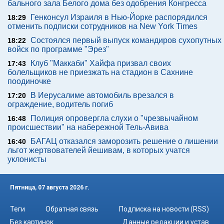
бального зала Белого дома без одобрения Конгресса
Генконсул Израиля в Нью-Йорке распорядился
18:29
отменить подписки сотрудников на New York Times
Состоялся первый выпуск командиров сухопутных
18:22
войск по программе "Эрез"
Клуб "Маккаби" Хайфа призвал своих
17:43
болельщиков не приезжать на стадион в Сахнине
поодиночке
В Иерусалиме автомобиль врезался в
17:20
ограждение, водитель погиб
Полиция опровергла слухи о "чрезвычайном
16:48
происшествии" на набережной Тель-Авива
БАГАЦ отказался заморозить решение о лишении
16:40
льгот жертвователей йешивам, в которых учатся
уклонисты
Пятница, 07 августа 2026 г.
Теги
Обратная связь
Подписка на новости (RSS)
Без картинок
Данные редакции и устав