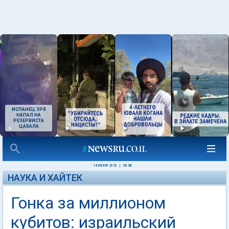
ИСПАНЕЦ ЗРЯ
НАПАЛ НА
РЕЗЕРВИСТА
ЦАХАЛА
14 ИЮНЯ 2026
|
16:36
НАУКА И ХАЙТЕК
Гонка за миллионом
кубитов: израильский