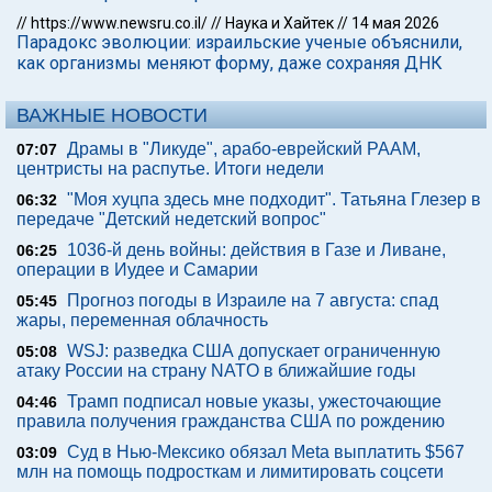
//
https://www.newsru.co.il/
//
Наука и Хайтек
//
14 мая 2026
Парадокс эволюции: израильские ученые объяснили,
как организмы меняют форму, даже сохраняя ДНК
ВАЖНЫЕ НОВОСТИ
Драмы в "Ликуде", арабо-еврейский РААМ,
07:07
центристы на распутье. Итоги недели
"Моя хуцпа здесь мне подходит". Татьяна Глезер в
06:32
передаче "Детский недетский вопрос"
1036-й день войны: действия в Газе и Ливане,
06:25
операции в Иудее и Самарии
Прогноз погоды в Израиле на 7 августа: спад
05:45
жары, переменная облачность
WSJ: разведка США допускает ограниченную
05:08
атаку России на страну NATO в ближайшие годы
Трамп подписал новые указы, ужесточающие
04:46
правила получения гражданства США по рождению
Суд в Нью-Мексико обязал Meta выплатить $567
03:09
млн на помощь подросткам и лимитировать соцсети