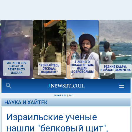
ИСПАНЕЦ ЗРЯ
НАПАЛ НА
РЕЗЕРВИСТА
ЦАХАЛА
20 МАЯ 2026
|
04:11
НАУКА И ХАЙТЕК
Израильские ученые
нашли "белковый щит",