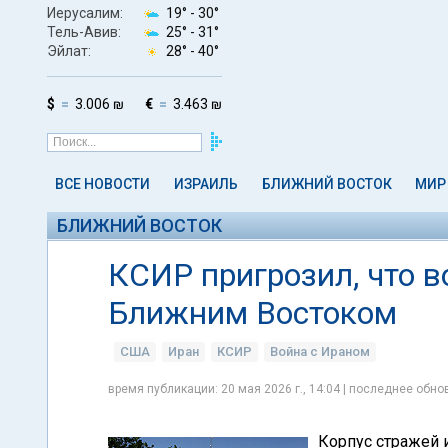
Иерусалим:
19° -
30°
Тель-Авив:
25° -
31°
Эйлат:
28° -
40°
$
3.006 ₪
€
3.463 ₪
ВСЕ НОВОСТИ
ИЗРАИЛЬ
БЛИЖНИЙ ВОСТОК
МИР
БЛИЖНИЙ ВОСТОК
КСИР пригрозил, что в
Ближним Востоком
США
Иран
КСИР
Война с Ираном
время публикации: 20 мая 2026 г., 14:04 | последнее обнов
Корпус стражей 