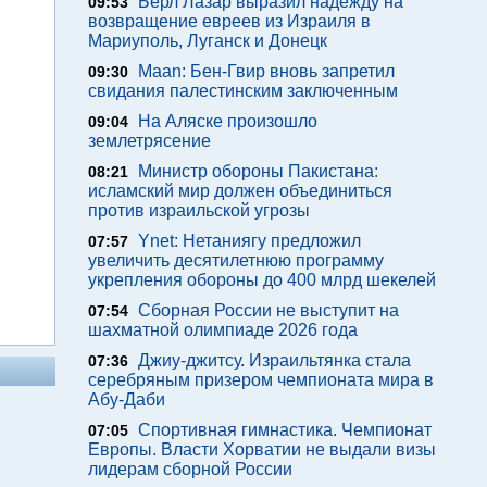
Берл Лазар выразил надежду на
09:53
возвращение евреев из Израиля в
Мариуполь, Луганск и Донецк
Maan: Бен-Гвир вновь запретил
09:30
свидания палестинским заключенным
На Аляске произошло
09:04
землетрясение
Министр обороны Пакистана:
08:21
исламский мир должен объединиться
против израильской угрозы
Ynet: Нетаниягу предложил
07:57
увеличить десятилетнюю программу
укрепления обороны до 400 млрд шекелей
Сборная России не выступит на
07:54
шахматной олимпиаде 2026 года
Джиу-джитсу. Израильтянка стала
07:36
серебряным призером чемпионата мира в
Абу-Даби
Спортивная гимнастика. Чемпионат
07:05
Европы. Власти Хорватии не выдали визы
лидерам сборной России