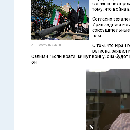
согласно которо
тому, что война
Согласно заявле
Иран задействов
сокрушительные 
нем.
О том, что Иран
AP Photo/Vahid Salemi
региона, заявил
Салими. "Если враги начнут войну, она будет
он.