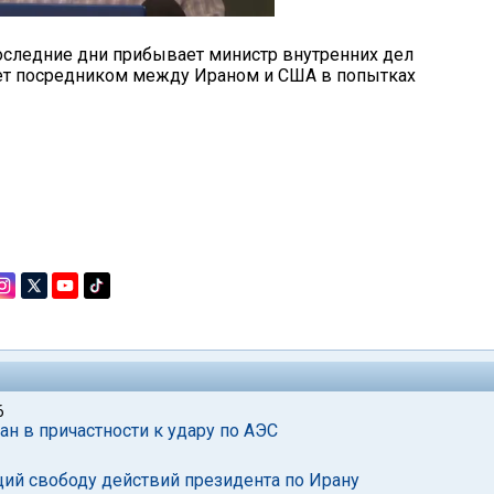
последние дни прибывает министр внутренних дел
ает посредником между Ираном и США в попытках
6
н в причастности к удару по АЭС
ий свободу действий президента по Ирану