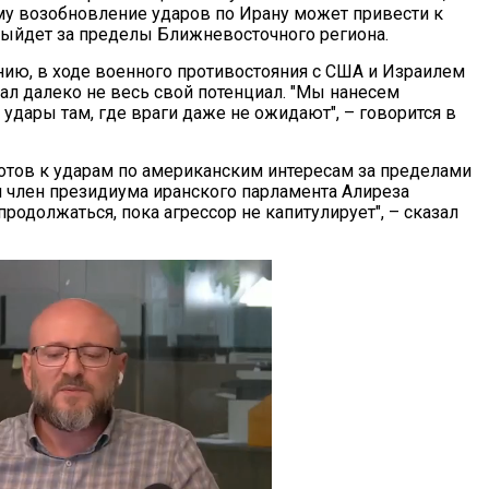
му возобновление ударов по Ирану может привести к
 выйдет за пределы Ближневосточного региона.
нию, в ходе военного противостояния с США и Израилем
ал далеко не весь свой потенциал. "Мы нанесем
удары там, где враги даже не ожидают", – говорится в
 готов к ударам по американским интересам за пределами
 и член президиума иранского парламента Алиреза
 продолжаться, пока агрессор не капитулирует", – сказал