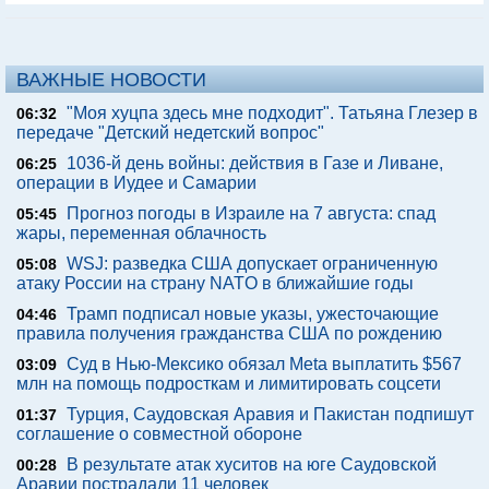
ВАЖНЫЕ НОВОСТИ
"Моя хуцпа здесь мне подходит". Татьяна Глезер в
06:32
передаче "Детский недетский вопрос"
1036-й день войны: действия в Газе и Ливане,
06:25
операции в Иудее и Самарии
Прогноз погоды в Израиле на 7 августа: спад
05:45
жары, переменная облачность
WSJ: разведка США допускает ограниченную
05:08
атаку России на страну NATO в ближайшие годы
Трамп подписал новые указы, ужесточающие
04:46
правила получения гражданства США по рождению
Суд в Нью-Мексико обязал Meta выплатить $567
03:09
млн на помощь подросткам и лимитировать соцсети
Турция, Саудовская Аравия и Пакистан подпишут
01:37
соглашение о совместной обороне
В результате атак хуситов на юге Саудовской
00:28
Аравии пострадали 11 человек