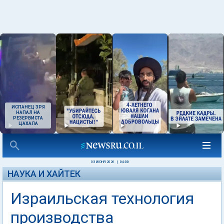
ИСПАНЕЦ ЗРЯ
НАПАЛ НА
РЕЗЕРВИСТА
ЦАХАЛА
03 ИЮНЯ 2026
|
04:00
НАУКА И ХАЙТЕК
Израильская технология
производства