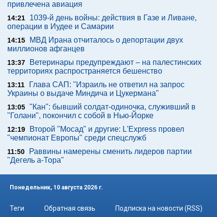
привлечена авиация
1039-й день войны: действия в Газе и Ливане,
14:21
операции в Иудее и Самарии
МВД Ирана отчиталось о депортации двух
14:15
миллионов афганцев
Ветеринары предупреждают – на палестинских
13:37
территориях распространяется бешенство
Глава САП: "Израиль не ответил на запрос
13:11
Украины о выдаче Миндича и Цукермана"
"Кан": бывший солдат-одиночка, служивший в
13:05
"Голани", покончил с собой в Нью-Йорке
Второй "Мосад" и другие: L'Express провел
12:19
"чемпионат Европы" среди спецслужб
Раввины намерены сменить лидеров партии
11:50
"Дегель а-Тора"
Понедельник, 10 августа 2026 г.
Теги
Обратная связь
Подписка на новости (RSS)