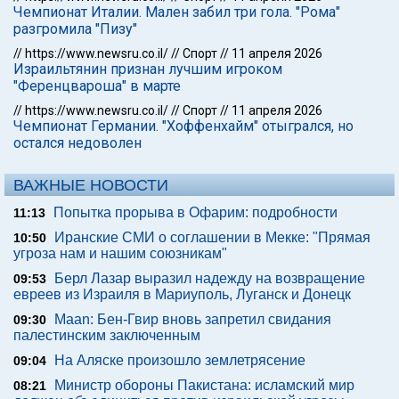
Чемпионат Италии. Мален забил три гола. "Рома"
разгромила "Пизу"
//
https://www.newsru.co.il/
//
Спорт
//
11 апреля 2026
Израильтянин признан лучшим игроком
"Ференцвароша" в марте
//
https://www.newsru.co.il/
//
Спорт
//
11 апреля 2026
Чемпионат Германии. "Хоффенхайм" отыгрался, но
остался недоволен
ВАЖНЫЕ НОВОСТИ
Попытка прорыва в Офарим: подробности
11:13
Иранские СМИ о соглашении в Мекке: "Прямая
10:50
угроза нам и нашим союзникам"
Берл Лазар выразил надежду на возвращение
09:53
евреев из Израиля в Мариуполь, Луганск и Донецк
Maan: Бен-Гвир вновь запретил свидания
09:30
палестинским заключенным
На Аляске произошло землетрясение
09:04
Министр обороны Пакистана: исламский мир
08:21