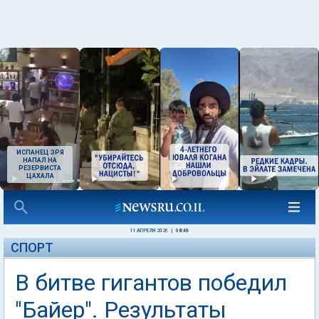
ИСПАНЕЦ ЗРЯ
НАПАЛ НА
РЕЗЕРВИСТА
ЦАХАЛА
11 АПРЕЛЯ 2026
|
08:46
СПОРТ
В битве гигантов победил
"Байер". Результаты