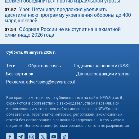
должен объединиться против израильской угрозы
Ynet: Нетаниягу предложил увеличить
07:57
десятилетнюю программу укрепления обороны до 400
млрд шекелей
Сборная России не выступит на шахматной
07:54
олимпиаде 2026 года
Суббота, 08 августа 2026 г.
Теги
Обратная связь
Подписка на новости (RSS)
Без картинок
Данные редакции и устав
Реклама:
advertising@newsru.co.il
Все права на материалы, опубликованные на сайте NEWSru.co.il ,
охраняются в соответствии с законодательством Израиля. При
использовании материалов сайта гиперссылка на NEWSru.co.il
обязательна. Перепечатка интервью, репортажей, эксклюзивных
статей без согласования с редакцией запрещена – в том числе в
соцсетях. Использование фотоматериалов агентств не разрешается.