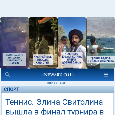
ИСПАНЕЦ ЗРЯ
НАПАЛ НА
РЕЗЕРВИСТА
ЦАХАЛА
15 МАЯ 2026
|
04:01
СПОРТ
Теннис. Элина Свитолина
вышла в финал турнира в