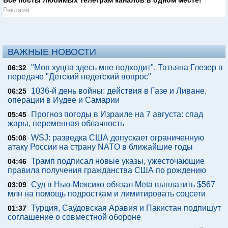
Все посты любимых телеграм каналов в одном месте!
Реклама
ВАЖНЫЕ НОВОСТИ
"Моя хуцпа здесь мне подходит". Татьяна Глезер в
06:32
передаче "Детский недетский вопрос"
1036-й день войны: действия в Газе и Ливане,
06:25
операции в Иудее и Самарии
Прогноз погоды в Израиле на 7 августа: спад
05:45
жары, переменная облачность
WSJ: разведка США допускает ограниченную
05:08
атаку России на страну NATO в ближайшие годы
Трамп подписал новые указы, ужесточающие
04:46
правила получения гражданства США по рождению
Суд в Нью-Мексико обязал Meta выплатить $567
03:09
млн на помощь подросткам и лимитировать соцсети
Турция, Саудовская Аравия и Пакистан подпишут
01:37
соглашение о совместной обороне