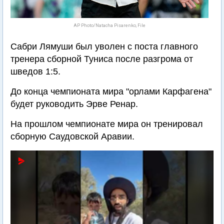
AP Photo/Natacha Pisarenko, File
Сабри Лямуши был уволен с поста главного
тренера сборной Туниса после разгрома от
шведов 1:5.
До конца чемпионата мира "орлами Карфагена"
будет руководить Эрве Ренар.
На прошлом чемпионате мира он тренировал
сборную Саудовской Аравии.