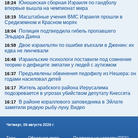
Юношеская сборная Израиля по гандболу
18:24
впервые вышла на чемпионат мира
Масштабные учения ВМС Израиля прошли в
18:19
Средиземном и Красном морях
Полиция подтвердила гибель пропавшего
18:04
Эльдара Даяна
Двое израильтян по ошибке въехали в Дженин: их
16:59
едва не линчевали
Израильские психологи поставили под сомнение
16:48
теорию о дефиците эмпатии у людей с аутизмом
Предъявлены обвинения педофилу из Нешера: он
16:37
годами насиловал детей
Житель арабского района Иерусалима
16:17
подозревается в угрозах убийством депутату Кнессета
В районе кораллового заповедника в Эйлате
16:17
заметили редкую рыбу-луну. Видео
Четверг, 06 августа 2026 г.
Теги
Обратная связь
Подписка на новости (RSS)