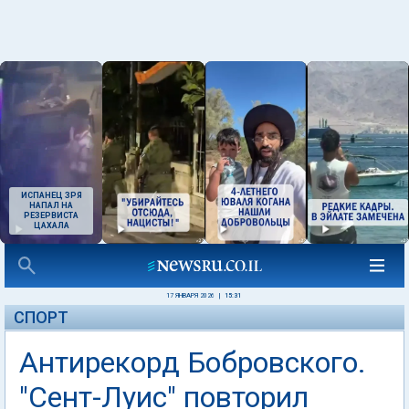
ИСПАНЕЦ ЗРЯ
НАПАЛ НА
РЕЗЕРВИСТА
ЦАХАЛА
17 ЯНВАРЯ 2026
|
15:31
СПОРТ
Антирекорд Бобровского.
"Сент-Луис" повторил