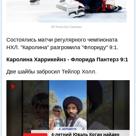
AP Photo/Karl DeBlaker
Состоялись матчи регулярного чемпионата
НХЛ. "Каролина" разгромила "Флориду" 9:1.
Каролина Харрикейнз - Флорида Пантерз 9:1
Две шайбы забросил Тейлор Холл.
4-летний Юваль Коган найден