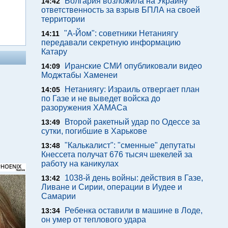
Болгария возложила на Украину
14:42
ответственность за взрыв БПЛА на своей
территории
"А-Йом": советники Нетаниягу
14:11
передавали секретную информацию
Катару
Иранские СМИ опубликовали видео
14:09
Моджтабы Хаменеи
Нетаниягу: Израиль отвергает план
14:05
по Газе и не выведет войска до
разоружения ХАМАСа
Второй ракетный удар по Одессе за
13:49
сутки, погибшие в Харькове
"Калькалист": "сменные" депутаты
13:48
Кнессета получат 676 тысяч шекелей за
работу на каникулах
1038-й день войны: действия в Газе,
13:42
Ливане и Сирии, операции в Иудее и
Самарии
Ребенка оставили в машине в Лоде,
13:34
он умер от теплового удара