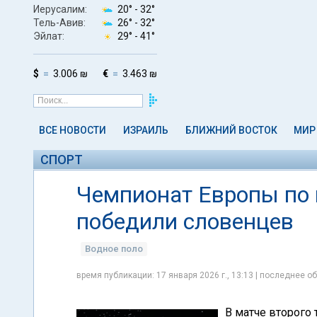
Иерусалим:
20° -
32°
Тель-Авив:
26° -
32°
Эйлат:
29° -
41°
$
3.006 ₪
€
3.463 ₪
ВСЕ НОВОСТИ
ИЗРАИЛЬ
БЛИЖНИЙ ВОСТОК
МИР
СПОРТ
Чемпионат Европы по 
победили словенцев
Водное поло
время публикации: 17 января 2026 г., 13:13 | последнее об
В матче второго