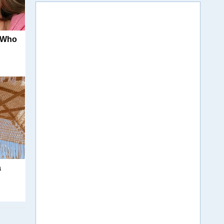
s Who
а