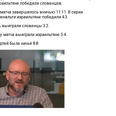
раильтяне победили словенцев.
матча завершилось вничью 11:11. В серии
енальти израильтяне победили 4:3.
 выиграли словенцы 3:2.
 матча выиграли израильтяне 5:4.
ртей была ничья 8:8.