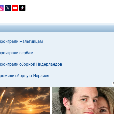
проиграли мальтийцам
проиграли сербам
проиграли сборной Нидерландов
громили сборную Израиля