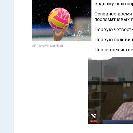
водному поло из
Основное время 
послематчевых п
Первую четверть
Первую половину
AP Photo/Vincent Thian
После трех четве