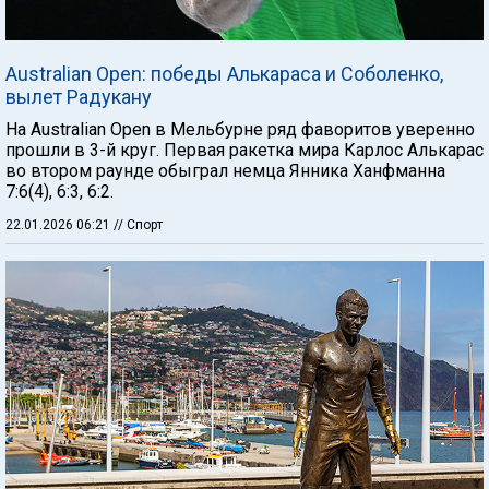
Australian Open: победы Алькараса и Соболенко,
вылет Радукану
На Australian Open в Мельбурне ряд фаворитов уверенно
прошли в 3-й круг. Первая ракетка мира Карлос Алькарас
во втором раунде обыграл немца Янника Ханфманна
7:6(4), 6:3, 6:2.
22.01.2026 06:21
// Спорт