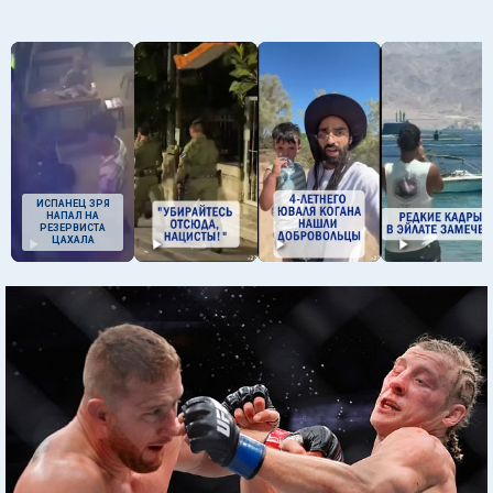
ИСПАНЕЦ ЗРЯ
НАПАЛ НА
РЕЗЕРВИСТА
ЦАХАЛА