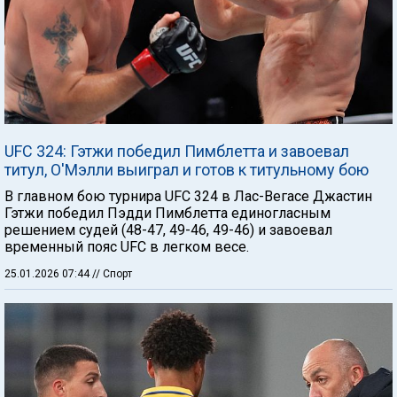
UFC 324: Гэтжи победил Пимблетта и завоевал
титул, О'Мэлли выиграл и готов к титульному бою
В главном бою турнира UFC 324 в Лас-Вегасе Джастин
Гэтжи победил Пэдди Пимблетта единогласным
решением судей (48-47, 49-46, 49-46) и завоевал
временный пояс UFC в легком весе.
25.01.2026 07:44
// Спорт