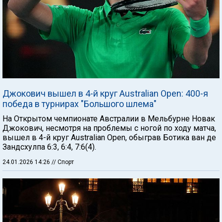
Джокович вышел в 4-й круг Australian Open: 400-я
победа в турнирах "Большого шлема"
На Открытом чемпионате Австралии в Мельбурне Новак
Джокович, несмотря на проблемы с ногой по ходу матча,
вышел в 4-й круг Australian Open, обыграв Ботика ван де
Зандсхулпа 6:3, 6:4, 7:6(4).
24.01.2026 14:26
// Спорт