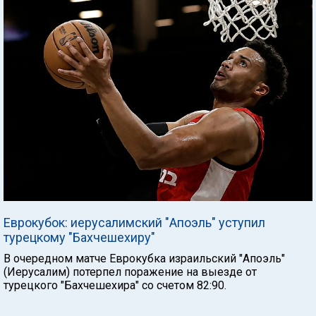
Еврокубок: иерусалимский "Апоэль" уступил
турецкому "Бахчешехиру"
В очередном матче Еврокубка израильский "Апоэль"
(Иерусалим) потерпел поражение на выезде от
турецкого "Бахчешехира" со счетом 82:90.