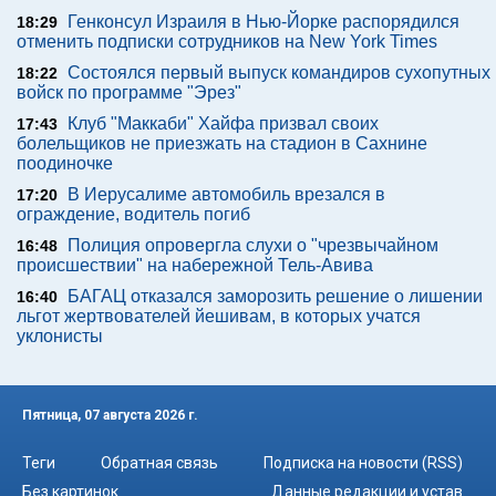
Генконсул Израиля в Нью-Йорке распорядился
18:29
отменить подписки сотрудников на New York Times
Состоялся первый выпуск командиров сухопутных
18:22
войск по программе "Эрез"
Клуб "Маккаби" Хайфа призвал своих
17:43
болельщиков не приезжать на стадион в Сахнине
поодиночке
В Иерусалиме автомобиль врезался в
17:20
ограждение, водитель погиб
Полиция опровергла слухи о "чрезвычайном
16:48
происшествии" на набережной Тель-Авива
БАГАЦ отказался заморозить решение о лишении
16:40
льгот жертвователей йешивам, в которых учатся
уклонисты
Пятница, 07 августа 2026 г.
Теги
Обратная связь
Подписка на новости (RSS)
Без картинок
Данные редакции и устав