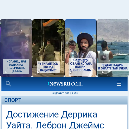
ИСПАНЕЦ ЗРЯ
НАПАЛ НА
РЕЗЕРВИСТА
ЦАХАЛА
31 ДЕКАБРЯ 2025
|
09:03
СПОРТ
Достижение Деррика
Уайта. Леброн Джеймс