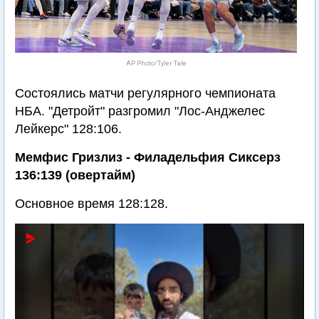
AP Photo/Tyler Tate
Состоялись матчи регулярного чемпионата
НБА. "Детройт" разгромил "Лос-Анджелес
Лейкерс" 128:106.
Мемфис Гризлиз - Филадельфия Сиксерз
136:139 (овертайм)
Основное время 128:128.