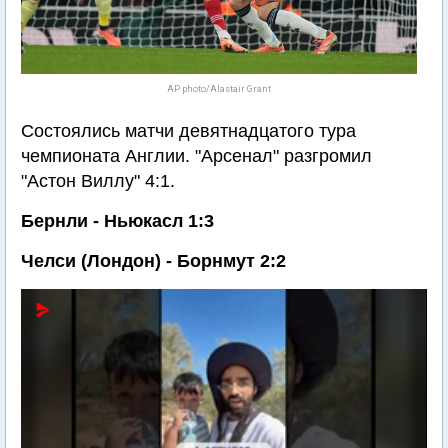
AP photo/Alastair Grant
Состоялись матчи девятнадцатого тура
чемпионата Англии. "Арсенал" разгромил
"Астон Виллу" 4:1.
Бернли - Ньюкасл 1:3
Челси (Лондон) - Борнмут 2:2