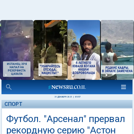
ИСПАНЕЦ ЗРЯ
НАПАЛ НА
РЕЗЕРВИСТА
ЦАХАЛА
31 ДЕКАБРЯ 2025
|
05:57
СПОРТ
Футбол. "Арсенал" прервал
рекордную серию "Астон