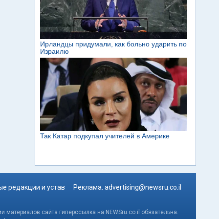
е редакции и устав
Реклама:
advertising@newsru.co.il
и материалов сайта гиперссылка на NEWSru.co.il обязательна.