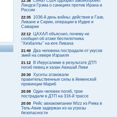
Сенат США одобрил законопроект
22:38
Линдси Грэма о санкциях против Ирана и
России
1036-й день войны: действия в Газе,
22:35
Ливане и Сирии, операции в Иудее и
Самарии
ЦАХАЛ объяснил, почему не
22:12
сообщил об атаке беспилотника
"Хизбаллы" на юге Ливана
Два человека пострадали от укусов
21:40
змей на севере Израиля
В Иерусалиме в результате ДТП
21:12
погиб певец и хазан Авишай Леви
Хуситы атаковали
20:30
правительственные силы в йеменской
провинции Мариб
Один человек погиб, трое
20:09
пострадали в ДТП на 316-й трассе
Рейс авиакомпании Wizz из Рима в
20:00
Тель-Авив задержан из-за угрозы
безопасности