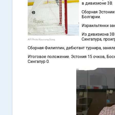
в дивизионе 3В.
Сборная Эстонии 
Болгарии.
Израильтянки зан
Из дивизиона 3В
Сингапура, проиг
AP Photo/Kyusung Gong
Сборная Филиппин, дебютант турнира, заняла
Итоговое положение. Эстония 15 очков, Бос
Сингапур 0.