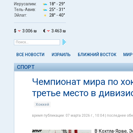
Иерусалим:
18° -
29°
Тель-Авив:
25° -
31°
Эйлат:
28° -
40°
$
3.006 ₪
€
3.463 ₪
ВСЕ НОВОСТИ
ИЗРАИЛЬ
БЛИЖНИЙ ВОСТОК
МИР
СПОРТ
Чемпионат мира по хо
третье место в дивизи
Хоккей
время публикации: 07 марта 2026 г., 10:04 | последнее обн
В Кохтла-Ярве, 