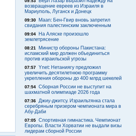
Берл Лазар выразил надежду на
09:53
возвращение евреев из Израиля в
Мариуполь, Луганск и Донецк
Maan: Бен-Гвир вновь запретил
09:30
свидания палестинским заключенным
На Аляске произошло
09:04
землетрясение
Министр обороны Пакистана:
08:21
исламский мир должен объединиться
против израильской угрозы
Ynet: Нетаниягу предложил
07:57
увеличить десятилетнюю программу
укрепления обороны до 400 млрд шекелей
Сборная России не выступит на
07:54
шахматной олимпиаде 2026 года
Джиу-джитсу. Израильтянка стала
07:36
серебряным призером чемпионата мира в
Абу-Даби
Спортивная гимнастика. Чемпионат
07:05
Европы. Власти Хорватии не выдали визы
лидерам сборной России