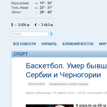
Иерусалим:
19° -
30°
Тель-Авив:
25° -
31°
Эйлат:
28° -
40°
$
3.006 ₪
€
3.463 ₪
ВСЕ НОВОСТИ
ИЗРАИЛЬ
БЛИЖНИЙ ВОСТОК
МИР
СПОРТ
Баскетбол. Умер бывш
Сербии и Черногории
Баскетбол
Знаменитые спортсмены
время публикации: 09 апреля 2026 г., 09:36 | последнее об
8 апреля на 68-