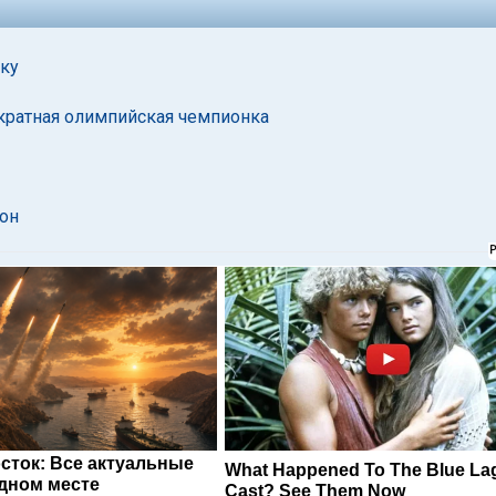
ку
укратная олимпийская чемпионка
он
сток: Все актуальные
What Happened To The Blue L
одном месте
Cast? See Them Now