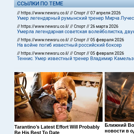
ССЫЛКИ ПО ТЕМЕ
//
https://www.newsru.co.il/
//
Спорт
//
07 апреля 2026
Умер легендарный румынский тренер Мирча Лучес
//
https://www.newsru.co.il/
//
Спорт
//
26 марта 2026
Умерла легендарная советская волейболистка, дв
//
https://www.newsru.co.il/
//
Спорт
//
05 февраля 2026
На войне погиб известный российский боксер
//
https://www.newsru.co.il/
//
Спорт
//
05 февраля 2026
Теннис. Умер известный тренер Владимир Камельз
Ближний Во
Tarantino’s Latest Effort Will Probably
новости в 
Be His Best To Date