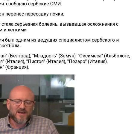
ч. сообщаю сербские СМИ.
он перенес пересадку почки.
 стала серьезная болезнь, вызвавшая осложнения с
м и легкими.
 был одним из ведущих специалистом сербского и
скетбола.
н" (Белград), "Младость" (Земун), "Оксимеса" (Альболоте,
 (Италия), "Пистоя" (Италия), "Пезаро" (Италия),
ж" (Франция).