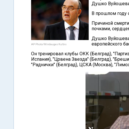
Душко Вуйошеви
В прошлом году 
Причиной смерти
почками, сердце
Душко Вуйошевич
европейского ба
AP Photo/Mindaugas Kulbis
Он тренировал клубы ОКК (Белград), "Партиза
Испания), "Црвена Звезда" (Белград), "Брешия"
"Раднички" (Белград), ЦСКА (Москва), "Лимо