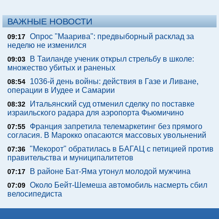
ВАЖНЫЕ НОВОСТИ
Опрос "Mаарива": предвыборный расклад за
09:17
неделю не изменился
В Таиланде ученик открыл стрельбу в школе:
09:03
множество убитых и раненых
1036-й день войны: действия в Газе и Ливане,
08:54
операции в Иудее и Самарии
Итальянский суд отменил сделку по поставке
08:32
израильского радара для аэропорта Фьюмичино
Франция запретила телемаркетинг без прямого
07:55
согласия. В Марокко опасаются массовых увольнений
"Мекорот" обратилась в БАГАЦ с петицией против
07:36
правительства и муниципалитетов
В районе Бат-Яма утонул молодой мужчина
07:17
Около Бейт-Шемеша автомобиль насмерть сбил
07:09
велосипедиста