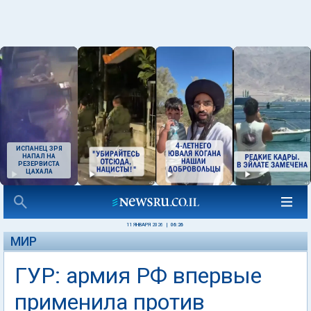
ИСПАНЕЦ ЗРЯ
НАПАЛ НА
РЕЗЕРВИСТА
ЦАХАЛА
11 ЯНВАРЯ 2026
|
06:26
МИР
ГУР: армия РФ впервые
применила против