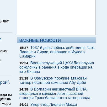
 лет.
и
ВАЖНЫЕ НОВОСТИ
1037-й день войны: действия в Газе,
15:37
рана
Ливане и Сирии, операции в Иудее и
Самарии
е
Военнослужащий ЦАХАЛа получил
15:34
осколочные ранения в ходе операции на
юге Ливана
В Ормузском проливе атакован
15:18
рой",
танкер нефтяной компании Абу-Даби
В Болгарии неизвестный БПЛА
14:38
взорвался в километре от насосной
ада из
станции Трансбалканского газопровода
дитель
й мере
Умер отец Лионеля Месси
14:01