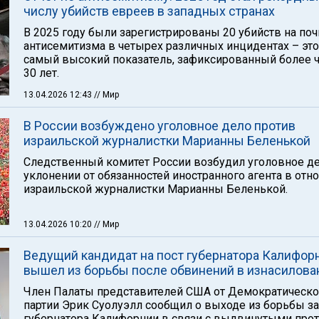
числу убийств евреев в западных странах
В 2025 году были зарегистрированы 20 убийств на по
антисемитизма в четырех различных инцидентах – это
самый высокий показатель, зафиксированный более ч
30 лет.
13.04.2026 12:43
// Мир
В России возбуждено уголовное дело против
израильской журналистки Марианны Беленькой
Следственный комитет России возбудил уголовное де
уклонении от обязанностей иностранного агента в от
израильской журналистки Марианны Беленькой.
13.04.2026 10:20
// Мир
Ведущий кандидат на пост губернатора Калифор
вышел из борьбы после обвинений в изнасилова
Член Палаты представителей США от Демократическ
партии Эрик Суолуэлл сообщил о выходе из борьбы за
губернатора Калифорнии в связи с выдвинутыми про