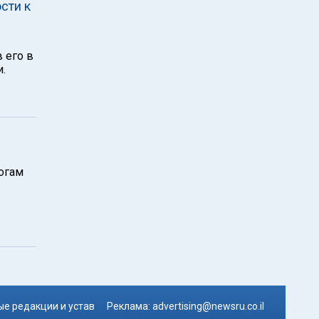
сти к
 его в
.
огам
е редакции и устав
Реклама:
advertising@newsru.co.il