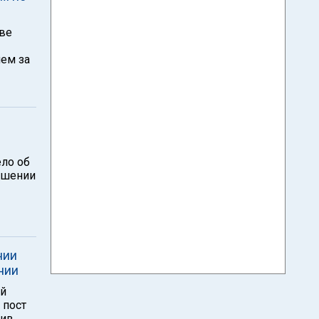
чве
ем за
ло об
ношении
нии
нии
ой
 пост
тив