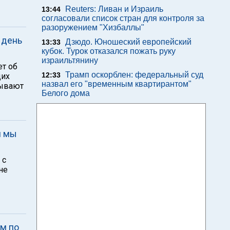
Reuters: Ливан и Израиль
13:44
согласовали список стран для контроля за
разоружением "Хизбаллы"
 день
Дзюдо. Юношеский европейский
13:33
кубок. Турок отказался пожать руку
израильтянину
ет об
Трамп оскорблен: федеральный суд
12:33
щих
назвал его "временным квартирантом"
зывают
Белого дома
и мы
 с
не
ым по