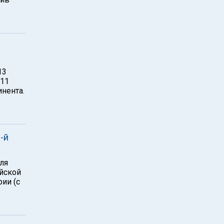
13
 11
инента.
-й
ля
ийской
ии (с