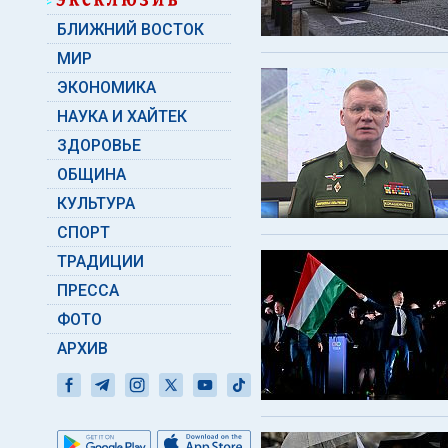
БЛИЖНИЙ ВОСТОК
МИР
ЭКОНОМИКА
НАУКА И ХАЙТЕК
ЗДОРОВЬЕ
ОБЩИНА
КУЛЬТУРА
СПОРТ
ТРАДИЦИИ
ПРЕССА
ФОТО
АРХИВ