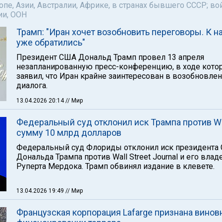
пе, Азии, Австралии, Африке, в странах бывшего СССР; во
ии, ООН
Трамп: "Иран хочет возобновить переговоры. К н
уже обратились"
Президент США Дональд Трамп провел 13 апреля
незапланированную пресс-конференцию, в ходе кото
заявил, что Иран крайне заинтересован в возобновле
диалога.
13.04.2026 20:14
// Мир
Федеральный суд отклонил иск Трампа против W
сумму 10 млрд долларов
Федеральный суд Флориды отклонил иск президента
Дональда Трампа против Wall Street Journal и его влад
Руперта Мердока. Трамп обвинял издание в клевете.
13.04.2026 19:49
// Мир
Французская корпорация Lafarge признана винов