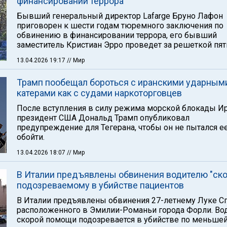
финансировании террора
Бывший генеральный директор Lafarge Бруно Лафон
приговорен к шести годам тюремного заключения по
обвинению в финансировании террора, его бывший
заместитель Кристиан Эрро проведет за решеткой пять
13.04.2026 19:17
// Мир
Трамп пообещал бороться с иранскими ударным
катерами как с судами наркоторговцев
После вступления в силу режима морской блокады И
президент США Дональд Трамп опубликовал
предупреждение для Тегерана, чтобы он не пытался е
обойти.
13.04.2026 18:07
// Мир
В Италии предъявлены обвинения водителю "ско
подозреваемому в убийстве пациентов
В Италии предъявлены обвинения 27-летнему Луке Сп
расположенного в Эмилии-Романьи города Форли. Во
скорой помощи подозревается в убийстве по меньше