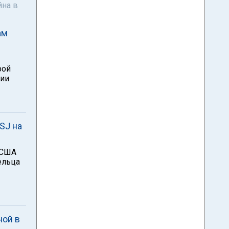
йна в
ам
рой
нии
SJ на
 США
ельца
ной в