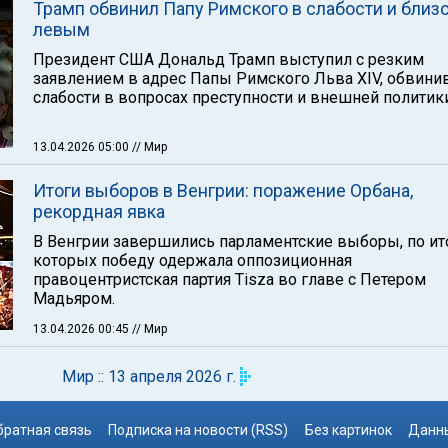
Трамп обвинил Папу Римского в слабости и близо
левым
Президент США Дональд Трамп выступил с резким
заявлением в адрес Папы Римского Льва XIV, обвинив
слабости в вопросах преступности и внешней политики
13.04.2026 05:00
// Мир
Итоги выборов в Венгрии: поражение Орбана,
рекордная явка
В Венгрии завершились парламентские выборы, по ит
которых победу одержала оппозиционная
правоцентристская партия Tisza во главе с Петером
Мадьяром.
13.04.2026 00:45
// Мир
Мир :: 13 апреля 2026 г.
братная связь
Подписка на новости (RSS)
Без картинок
Данны