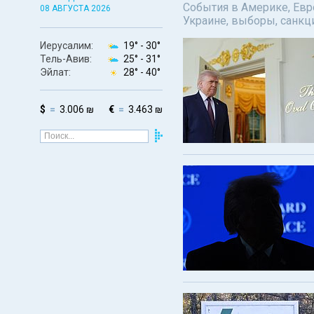
События в Америке, Евро
08 АВГУСТА 2026
Украине, выборы, санкц
Иерусалим:
19° -
30°
Тель-Авив:
25° -
31°
Эйлат:
28° -
40°
$
3.006 ₪
€
3.463 ₪