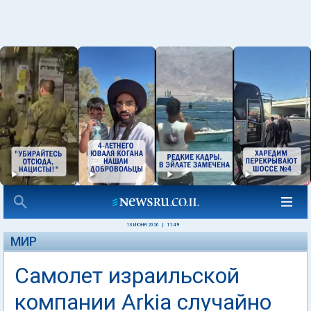
13 ИЮНЯ 2026
|
11:49
МИР
Самолет израильской
компании Arkia случайно