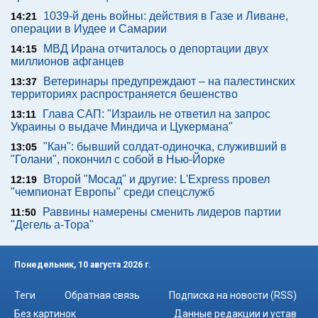
1039-й день войны: действия в Газе и Ливане,
14:21
операции в Иудее и Самарии
МВД Ирана отчиталось о депортации двух
14:15
миллионов афганцев
Ветеринары предупреждают – на палестинских
13:37
территориях распространяется бешенство
Глава САП: "Израиль не ответил на запрос
13:11
Украины о выдаче Миндича и Цукермана"
"Кан": бывший солдат-одиночка, служивший в
13:05
"Голани", покончил с собой в Нью-Йорке
Второй "Мосад" и другие: L'Express провел
12:19
"чемпионат Европы" среди спецслужб
Раввины намерены сменить лидеров партии
11:50
"Дегель а-Тора"
Понедельник, 10 августа 2026 г.
Теги
Обратная связь
Подписка на новости (RSS)
Без картинок
Данные редакции и устав