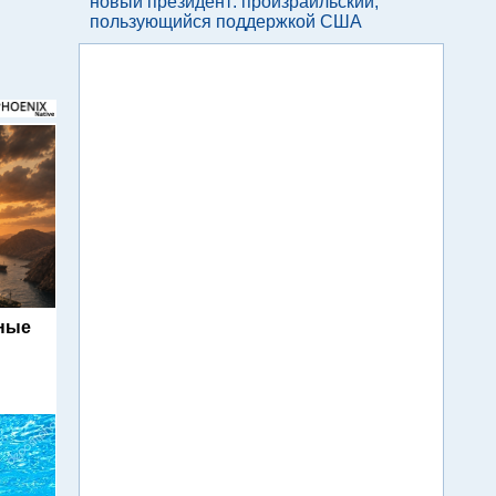
новый президент: произраильский,
пользующийся поддержкой США
ьные