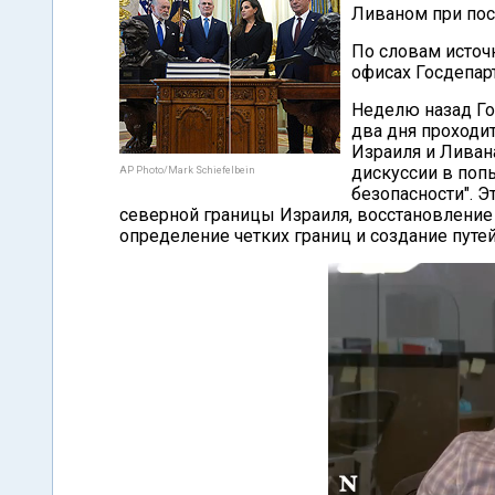
Ливаном при пос
По словам источн
офисах Госдепарт
Неделю назад Го
два дня проходи
Израиля и Ливан
дискуссии в поп
AP Photo/Mark Schiefelbein
безопасности". 
северной границы Израиля, восстановление 
определение четких границ и создание путе