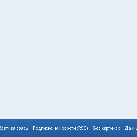
братная связь
Подписка на новости (RSS)
Без картинок
Данны