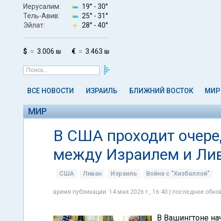
Иерусалим:
19° -
30°
Тель-Авив:
25° -
31°
Эйлат:
28° -
40°
$
3.006 ₪
€
3.463 ₪
ВСЕ НОВОСТИ
ИЗРАИЛЬ
БЛИЖНИЙ ВОСТОК
МИР
МИР
В США проходит очере
между Израилем и Ли
США
Ливан
Израиль
Война с "Хизбаллой"
время публикации: 14 мая 2026 г., 16:40 | последнее обнов
В Вашингтоне на