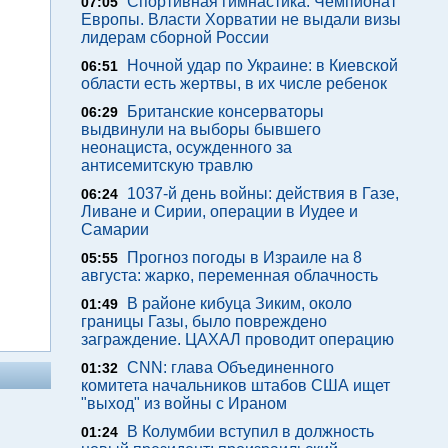
Спортивная гимнастика. Чемпионат
07:05
Европы. Власти Хорватии не выдали визы
лидерам сборной России
Ночной удар по Украине: в Киевской
06:51
области есть жертвы, в их числе ребенок
Британские консерваторы
06:29
выдвинули на выборы бывшего
неонациста, осужденного за
антисемитскую травлю
1037-й день войны: действия в Газе,
06:24
Ливане и Сирии, операции в Иудее и
Самарии
Прогноз погоды в Израиле на 8
05:55
августа: жарко, переменная облачность
В районе кибуца Зиким, около
01:49
границы Газы, было повреждено
заграждение. ЦАХАЛ проводит операцию
CNN: глава Объединенного
01:32
комитета начальников штабов США ищет
"выход" из войны с Ираном
В Колумбии вступил в должность
01:24