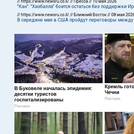
//
https://www.newsru.co.il/
//
Пресса
//
10 мая 2026
"Кан": "Хизбалла" боится остаться без поддержки И
//
https://www.newsru.co.il/
//
Ближний Восток
//
08 мая 202
В середине мая в США пройдут переговоры между
Кремль гот
В Буковеле началась эпидемия:
Чечни
десятки туристов
Реклама
госпитализированы
Реклама