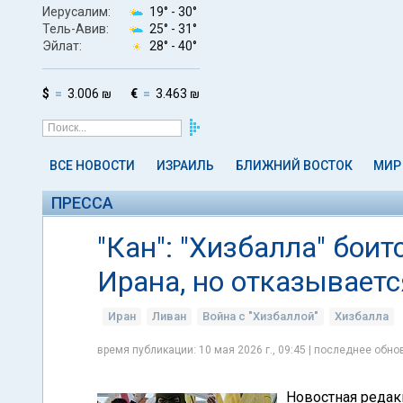
Иерусалим:
19° -
30°
Тель-Авив:
25° -
31°
Эйлат:
28° -
40°
$
3.006 ₪
€
3.463 ₪
ВСЕ НОВОСТИ
ИЗРАИЛЬ
БЛИЖНИЙ ВОСТОК
МИР
ПРЕССА
"Кан": "Хизбалла" бои
Ирана, но отказывает
Иран
Ливан
Война с "Хизбаллой"
Хизбалла
время публикации: 10 мая 2026 г., 09:45 | последнее обнов
Новостная реда