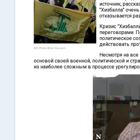
источник, расска
"Хизбалла" очень
отказывается ра
Кризис "Хизбалл
переговорами. По
политическое со
действовать про
AP Photo/Bilal Hussein
Несмотря на все 
основой своей военной, политической и стр
из наиболее сложным в процессе урегулиро