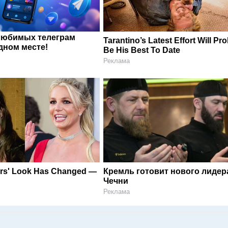
любимых телеграм
Tarantino’s Latest Effort Will Pr
дном месте!
Be His Best To Date
Реклама
ars' Look Has Changed —
Кремль готовит нового лидер
Чечни
Реклама