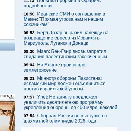
Попытка прорыва в Офарим:
11:13
подробности
Иранские СМИ о соглашении в
10:50
Мекке: "Прямая угроза нам и нашим
союзникам"
Берл Лазар выразил надежду на
09:53
возвращение евреев из Израиля в
Мариуполь, Луганск и Донецк
Maan: Бен-Гвир вновь запретил
09:30
свидания палестинским заключенным
На Аляске произошло
09:04
землетрясение
Министр обороны Пакистана:
08:21
исламский мир должен объединиться
против израильской угрозы
Ynet: Нетаниягу предложил
07:57
увеличить десятилетнюю программу
укрепления обороны до 400 млрд шекелей
Сборная России не выступит на
07:54
шахматной олимпиаде 2026 года