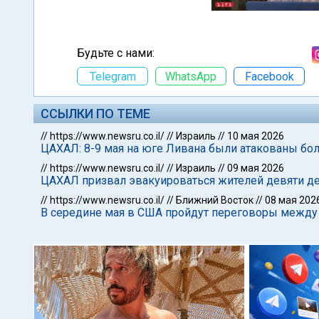
Будьте с нами:
Telegram
WhatsApp
Facebook
ССЫЛКИ ПО ТЕМЕ
//
https://www.newsru.co.il/
//
Израиль
//
10 мая 2026
ЦАХАЛ: 8-9 мая на юге Ливана были атакованы бол
//
https://www.newsru.co.il/
//
Израиль
//
09 мая 2026
ЦАХАЛ призвал эвакуироваться жителей девяти д
//
https://www.newsru.co.il/
//
Ближний Восток
//
08 мая 202
В середине мая в США пройдут переговоры между