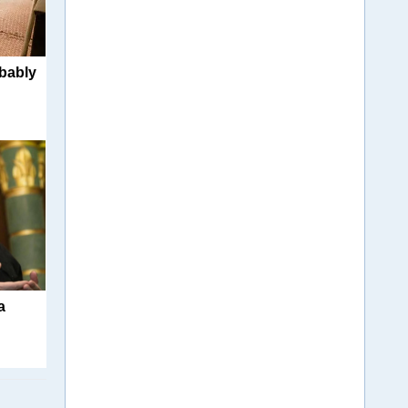
obably
а