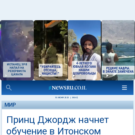
ИСПАНЕЦ ЗРЯ
НАПАЛ НА
РЕЗЕРВИСТА
ЦАХАЛА
16 ИЮНЯ 2026
|
06:42
МИР
Принц Джордж начнет
обучение в Итонском