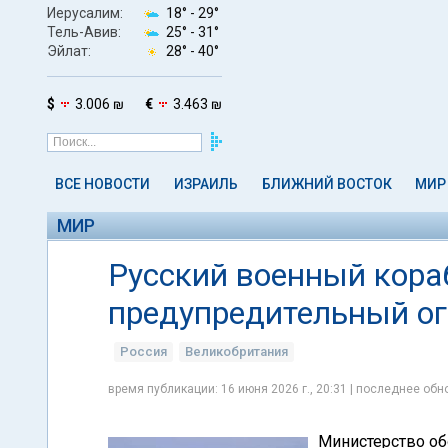
Иерусалим:
18° -
29°
Тель-Авив:
25° -
31°
Эйлат:
28° -
40°
$
3.006 ₪
€
3.463 ₪
ВСЕ НОВОСТИ
ИЗРАИЛЬ
БЛИЖНИЙ ВОСТОК
МИР
МИР
Русский военный кора
предупредительный ог
Россия
Великобритания
время публикации: 16 июня 2026 г., 20:31 | последнее обно
Министерство об