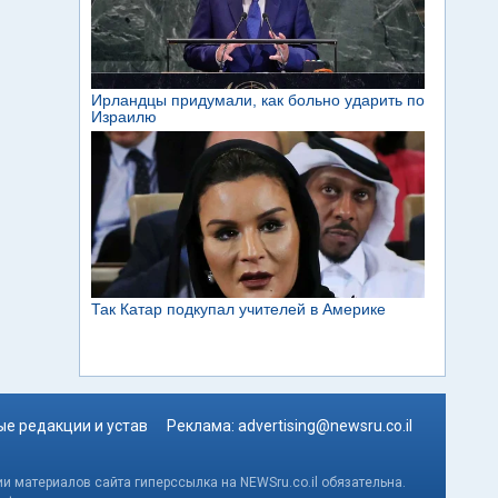
е редакции и устав
Реклама:
advertising@newsru.co.il
и материалов сайта гиперссылка на NEWSru.co.il обязательна.