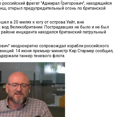
о российский фрегат "Адмирал Григорович", находящийся
нш, открыл предупредительный огонь по британской
ел в 20 милях к югу от острова Уайт, вне
 вод Великобритании. Пострадавших не было и не был
В районе инцидента находился британский патрульный
ович" неоднократно сопровождал корабли российского
санкций. 14 июня премьер-министр Кир Стармер сообщил,
держали танкер теневого флота.