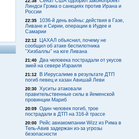
Сенат США одобрил законопроект
22:38
Линдси Грэма о санкциях против Ирана и
России
1036-й день войны: действия в Газе,
22:35
Ливане и Сирии, операции в Иудее и
Самарии
ЦАХАЛ объяснил, почему не
22:12
сообщил об атаке беспилотника
"Хизбаллы" на юге Ливана
Два человека пострадали от укусов
21:40
змей на севере Израиля
В Иерусалиме в результате ДТП
21:12
погиб певец и хазан Авишай Леви
Хуситы атаковали
20:30
правительственные силы в йеменской
провинции Мариб
Один человек погиб, трое
20:09
пострадали в ДТП на 316-й трассе
Рейс авиакомпании Wizz из Рима в
20:00
Тель-Авив задержан из-за угрозы
безопасности