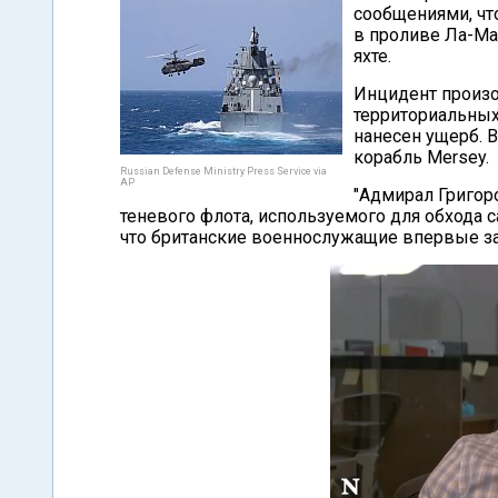
сообщениями, чт
в проливе Ла-Ма
яхте.
Инцидент произош
территориальных
нанесен ущерб. 
корабль Mersey.
Russian Defense Ministry Press Service via
AP
"Адмирал Григор
теневого флота, используемого для обхода 
что британские военнослужащие впервые за