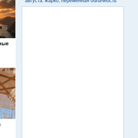
августа: жарко, переменная облачность
ьные
а