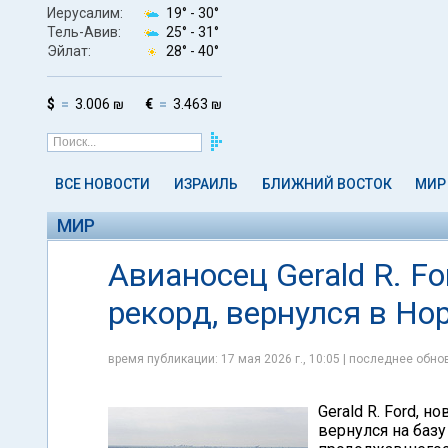
Иерусалим:
19° -
30°
Тель-Авив:
25° -
31°
Эйлат:
28° -
40°
$
3.006 ₪
€
3.463 ₪
ВСЕ НОВОСТИ
ИЗРАИЛЬ
БЛИЖНИЙ ВОСТОК
МИР
МИР
Авианосец Gerald R. F
рекорд, вернулся в Но
время публикации: 17 мая 2026 г., 10:05 | последнее обнов
Gerald R. Ford,
вернулся на базу