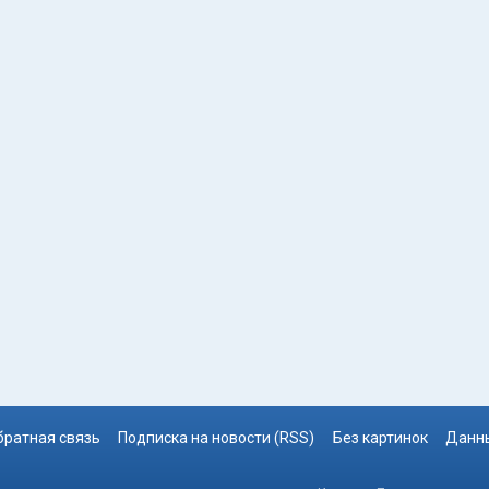
братная связь
Подписка на новости (RSS)
Без картинок
Данны