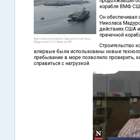
продолжавшегос
корабля ВМФ США
Он обеспечивал
Николаса Мадуро
действиях США и 
прачечной кораб
Mass Communication Specialist 2nd Class
Ridge Leoni/U.S. Navy via AP
Строительство к
впервые были использованы новые технолог
пребывание в море позволило проверить, как
справиться с нагрузкой.