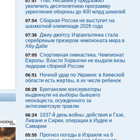
Ynet: Нетаниягу предложил
07:57
увеличить десятилетнюю программу
укрепления обороны до 400 млрд шекелей
Сборная России не выступит на
07:54
шахматной олимпиаде 2026 года
Джиу-джитсу. Израильтянка стала
07:36
серебряным призером чемпионата мира в
Абу-Даби
Спортивная гимнастика. Чемпионат
07:05
Европы. Власти Хорватии не выдали визы
лидерам сборной России
Ночной удар по Украине: в Киевской
06:51
области есть жертвы, в их числе ребенок
Британские консерваторы
06:29
выдвинули на выборы бывшего
неонациста, осужденного за
антисемитскую травлю
1037-й день войны: действия в Газе,
06:24
Ливане и Сирии, операции в Иудее и
Самарии
Прогноз погоды в Израиле на 8
05:55