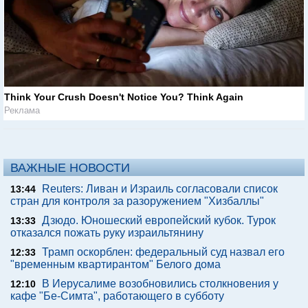
Think Your Crush Doesn't Notice You? Think Again
Реклама
ВАЖНЫЕ НОВОСТИ
Reuters: Ливан и Израиль согласовали список
13:44
стран для контроля за разоружением "Хизбаллы"
Дзюдо. Юношеский европейский кубок. Турок
13:33
отказался пожать руку израильтянину
Трамп оскорблен: федеральный суд назвал его
12:33
"временным квартирантом" Белого дома
В Иерусалиме возобновились столкновения у
12:10
кафе "Бе-Симта", работающего в субботу