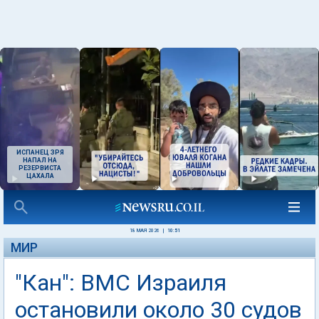
ИСПАНЕЦ ЗРЯ
НАПАЛ НА
РЕЗЕРВИСТА
ЦАХАЛА
18 МАЯ 2026
|
10:51
МИР
"Кан": ВМС Израиля
остановили около 30 судов