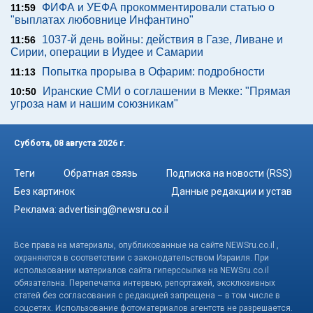
ФИФА и УЕФА прокомментировали статью о
11:59
"выплатах любовнице Инфантино"
1037-й день войны: действия в Газе, Ливане и
11:56
Сирии, операции в Иудее и Самарии
Попытка прорыва в Офарим: подробности
11:13
Иранские СМИ о соглашении в Мекке: "Прямая
10:50
угроза нам и нашим союзникам"
Суббота, 08 августа 2026 г.
Теги
Обратная связь
Подписка на новости (RSS)
Без картинок
Данные редакции и устав
Реклама:
advertising@newsru.co.il
Все права на материалы, опубликованные на сайте NEWSru.co.il ,
охраняются в соответствии с законодательством Израиля. При
использовании материалов сайта гиперссылка на NEWSru.co.il
обязательна. Перепечатка интервью, репортажей, эксклюзивных
статей без согласования с редакцией запрещена – в том числе в
соцсетях. Использование фотоматериалов агентств не разрешается.