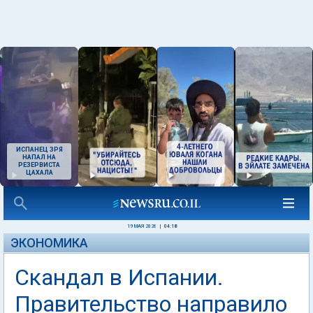
ИСПАНЕЦ ЗРЯ
НАПАЛ НА
РЕЗЕРВИСТА
ЦАХАЛА
19 МАЯ 2026
|
04:18
ЭКОНОМИКА
Скандал в Испании.
Правительство направило