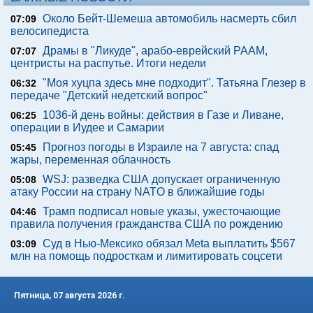
Около Бейт-Шемеша автомобиль насмерть сбил
07:09
велосипедиста
Драмы в "Ликуде", арабо-еврейский РААМ,
07:07
центристы на распутье. Итоги недели
"Моя хуцпа здесь мне подходит". Татьяна Глезер в
06:32
передаче "Детский недетский вопрос"
1036-й день войны: действия в Газе и Ливане,
06:25
операции в Иудее и Самарии
Прогноз погоды в Израиле на 7 августа: спад
05:45
жары, переменная облачность
WSJ: разведка США допускает ограниченную
05:08
атаку России на страну NATO в ближайшие годы
Трамп подписал новые указы, ужесточающие
04:46
правила получения гражданства США по рождению
Суд в Нью-Мексико обязал Meta выплатить $567
03:09
млн на помощь подросткам и лимитировать соцсети
Пятница, 07 августа 2026 г.