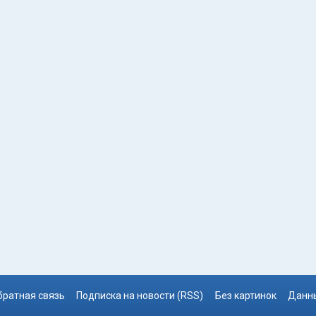
братная связь
Подписка на новости (RSS)
Без картинок
Данны