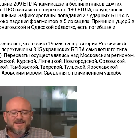
раине 209 БПЛА-камикадзе и беспилотников других
ие ПВО заявляют о перехвате 180 БПЛА, запущенных
енными. Зафиксированы попадания 27 ударных БПЛА в
акже падения фрагментов в 5 локациях. Причинен ущерб в
рниговской и Одесской областях, есть погибшая и
аявляет, что ночью 19 мая на территории Российской
перехвачены 315 украинских БПЛА самолетного типа
но). Перехваты осуществлялись над Московским регионом,
жской, Курской, Липецкой, Новгородской, Орловской,
кой, Тамбовской, Тверской, Тульской, Ярославской
и Азовским морем. Сведения о причиненном ущербе