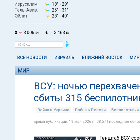
Иерусалим:
18° -
29°
Тель-Авив:
25° -
31°
Эйлат:
28° -
40°
$
3.006 ₪
€
3.463 ₪
ВСЕ НОВОСТИ
ИЗРАИЛЬ
БЛИЖНИЙ ВОСТОК
МИР
МИР
ВСУ: ночью перехваче
сбиты 315 беспилотни
Война в Украине
Война в России
Беспилотники
время публикации: 19 мая 2026 г., 08:57 | последнее обнов
Генштаб ВСУ соо