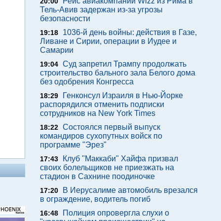
Рейс авиакомпании Wizz из Рима в
20:00
Тель-Авив задержан из-за угрозы
безопасности
1036-й день войны: действия в Газе,
19:18
Ливане и Сирии, операции в Иудее и
Самарии
Суд запретил Трампу продолжать
19:04
строительство бального зала Белого дома
без одобрения Конгресса
Генконсул Израиля в Нью-Йорке
18:29
распорядился отменить подписки
сотрудников на New York Times
Состоялся первый выпуск
18:22
командиров сухопутных войск по
программе "Эрез"
Клуб "Маккаби" Хайфа призвал
17:43
своих болельщиков не приезжать на
стадион в Сахнине поодиночке
В Иерусалиме автомобиль врезался
17:20
в ограждение, водитель погиб
Полиция опровергла слухи о
16:48