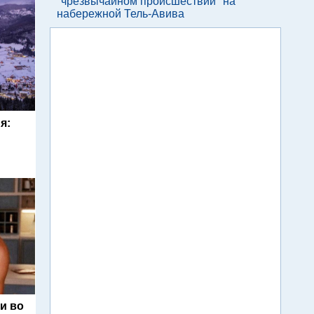
"чрезвычайном происшествии" на
набережной Тель-Авива
я:
и во