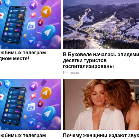
любимых телеграм
В Буковеле началась эпидеми
дном месте!
десятки туристов
госпитализированы
Реклама
любимых телеграм
Почему женщины издают звук