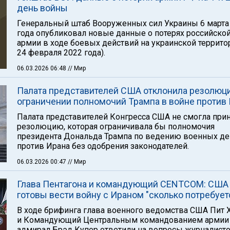
день войны
Генеральный штаб Вооруженных сил Украины 6 марта
года опубликовал новые данные о потерях российско
армии в ходе боевых действий на украинской территор
24 февраля 2022 года).
06.03.2026 06:48
// Мир
Палата представителей США отклонила резолюц
ограничении полномочий Трампа в войне против
Палата представителей Конгресса США не смогла при
резолюцию, которая ограничивала бы полномочия
президента Дональда Трампа по ведению военных де
против Ирана без одобрения законодателей.
06.03.2026 00:47
// Мир
Глава Пентагона и командующий CENTCOM: США
готовы вести войну с Ираном "сколько потребует
В ходе брифинга глава военного ведомства США Пит 
и Командующий Центральным командованием арми
адмирал Брэд Купер ответили на вопросы журналисто