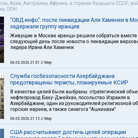
пе, Азии, Австралии, Африке, в странах бывшего СССР; во
ии, ООН
"ОВД инфо": после ликвидации Али Хаменеи в М
задержали группу иранцев
Живущие в Москве иранцы решили собраться вместе
следующий день после новости о ликвидации верхов
лидера Ирана Али Хаменеи.
06.03.2026 21:51
// Мир
Служба госбезопасности Азербайджана:
предотвращены теракты, планируемые КСИР
В качестве целей были выбраны: стратегический объе
нефтепровод Баку-Джейхан, посольство Израиля в
Азербайджане, один из руководителей религиозной 
горских евреев, а также синагога "Ашкенази".
06.03.2026 21:12
// Мир
США рассчитывают достичь целей операции