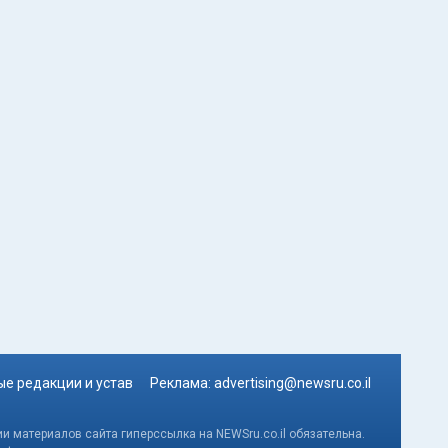
е редакции и устав
Реклама:
advertising@newsru.co.il
и материалов сайта гиперссылка на NEWSru.co.il обязательна.