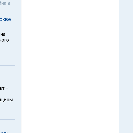
йна в
оскве
 на
ного
кт –
общины