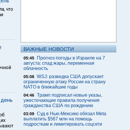
дель
а, что
ая
е
ВАЖНЫЕ НОВОСТИ
Прогноз погоды в Израиле на 7
05:45
августа: спад жары, переменная
очной
облачность
WSJ: разведка США допускает
05:08
ограниченную атаку России на страну
NATO в ближайшие годы
Трамп подписал новые указы,
04:46
 день
ужесточающие правила получения
гражданства США по рождению
Суд в Нью-Мексико обязал Meta
03:09
об
выплатить $567 млн на помощь
щих
подросткам и лимитировать соцсети
зывают