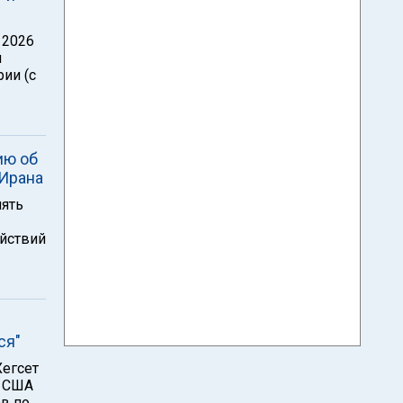
 2026
й
ии (с
ию об
 Ирана
нять
йствий
ся"
Хегсет
и США
в по