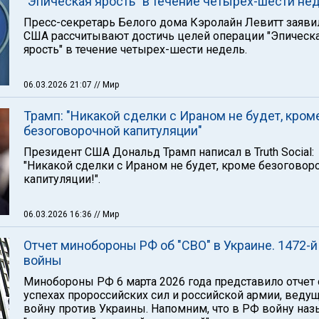
"Эпическая ярость" в течение четырех-шести не
Пресс-секретарь Белого дома Кэролайн Левитт заявил
США рассчитывают достичь целей операции "Эпическ
ярость" в течение четырех-шести недель.
06.03.2026 21:07
// Мир
Трамп: "Никакой сделки с Ираном не будет, кром
безоговорочной капитуляции"
Президент США Дональд Трамп написал в Truth Social:
"Никакой сделки с Ираном не будет, кроме безоговор
капитуляции!".
06.03.2026 16:36
// Мир
Отчет минобороны РФ об "СВО" в Украине. 1472-й
войны
Минобороны РФ 6 марта 2026 года представило отчет 
успехах пророссийских сил и российской армии, веду
войну против Украины. Напомним, что в РФ войну на