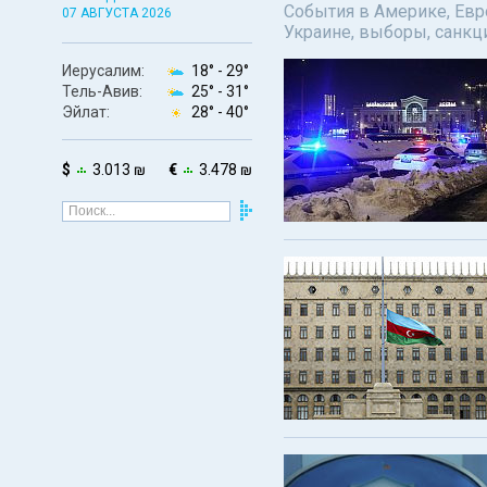
События в Америке, Евро
07 АВГУСТА 2026
Украине, выборы, санкц
Иерусалим:
18° -
29°
Тель-Авив:
25° -
31°
Эйлат:
28° -
40°
$
3.013 ₪
€
3.478 ₪