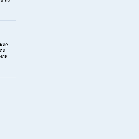
ские
ли
или