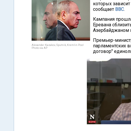
которых зависит
сообщает
ВВС
.
Кампания прошла
Еревана сблизит
Азербайджаном п
Премьер-министр
парламентских вы
Alexander Kazakov, Sputnik, Kremlin Pool
Photo via AP
договор" единол