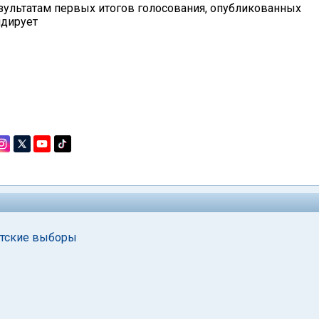
езультатам первых итогов голосования, опубликованных
идирует
нтские выборы