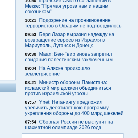
Иранские СМИ о соглашении в
10:50
Мекке: "Прямая угроза нам и нашим
союзникам"
Подозрение на проникновение
10:21
террористов в Офарим не подтвердилось
Берл Лазар выразил надежду на
09:53
возвращение евреев из Израиля в
Мариуполь, Луганск и Донецк
Maan: Бен-Гвир вновь запретил
09:30
свидания палестинским заключенным
На Аляске произошло
09:04
землетрясение
Министр обороны Пакистана:
08:21
исламский мир должен объединиться
против израильской угрозы
Ynet: Нетаниягу предложил
07:57
увеличить десятилетнюю программу
укрепления обороны до 400 млрд шекелей
Сборная России не выступит на
07:54
шахматной олимпиаде 2026 года