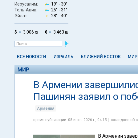
Иерусалим:
19° -
30°
Тель-Авив:
25° -
31°
Эйлат:
28° -
40°
$
3.006 ₪
€
3.463 ₪
ВСЕ НОВОСТИ
ИЗРАИЛЬ
БЛИЖНИЙ ВОСТОК
МИР
МИР
В Армении завершили
Пашинян заявил о поб
Армения
время публикации: 08 июня 2026 г., 04:15 | последнее обно
В Армении завер