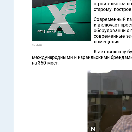
строительства но
старому, построе
Современный пас
и включает прос
оборудованных п
современные эле
помещения.
Flash90
К автовокзалу б
международными и израильскими брендами,
на 350 мест.