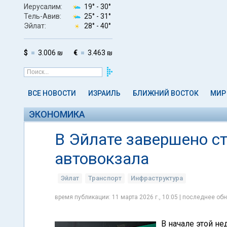
Иерусалим:
19° -
30°
Тель-Авив:
25° -
31°
Эйлат:
28° -
40°
$
3.006 ₪
€
3.463 ₪
ВСЕ НОВОСТИ
ИЗРАИЛЬ
БЛИЖНИЙ ВОСТОК
МИР
ЭКОНОМИКА
В Эйлате завершено с
автовокзала
Эйлат
Транспорт
Инфраструктура
время публикации: 11 марта 2026 г., 10:05 | последнее обн
В начале этой н