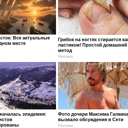
сток: Все актуальные
Грибок на ногтях стирается ка
одном месте
ластиком! Простой домашний
метод
Реклама
 началась эпидемия:
Фото дочери Максима Галкин
истов
вызвало обсуждения в Сети
ированы
Реклама