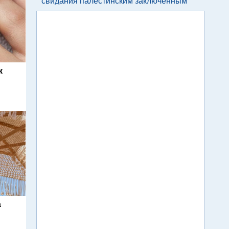
свидания палестинским заключенным
к
а