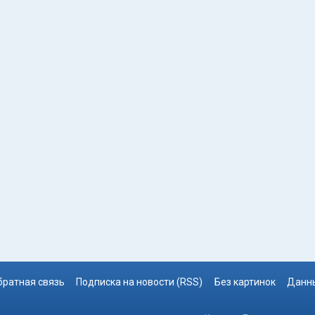
братная связь
Подписка на новости (RSS)
Без картинок
Данны