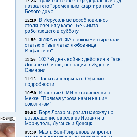
Трамп оскорблен: федеральный суд
12:33
назвал его "временным квартирантом"
Белого дома
В Иерусалиме возобновились
12:10
столкновения у кафе "Бе-Симта",
работающего в субботу
ФИФА и УЕФА прокомментировали
11:59
статью о "выплатах любовнице
Инфантино"
1037-й день войны: действия в Газе,
11:56
Ливане и Сирии, операции в Иудее и
Самарии
Попытка прорыва в Офарим:
11:13
подробности
Иранские СМИ о соглашении в
10:50
Мекке: "Прямая угроза нам и нашим
союзникам"
Берл Лазар выразил надежду на
09:53
возвращение евреев из Израиля в
Мариуполь, Луганск и Донецк
Maan: Бен-Гвир вновь запретил
09:30