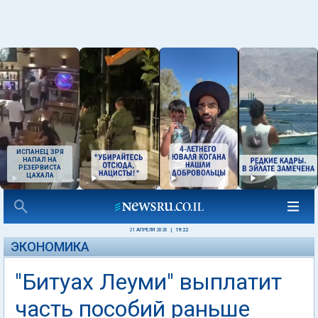
ИСПАНЕЦ ЗРЯ
НАПАЛ НА
РЕЗЕРВИСТА
ЦАХАЛА
21 АПРЕЛЯ 2026
|
19:22
ЭКОНОМИКА
"Битуах Леуми" выплатит
часть пособий раньше