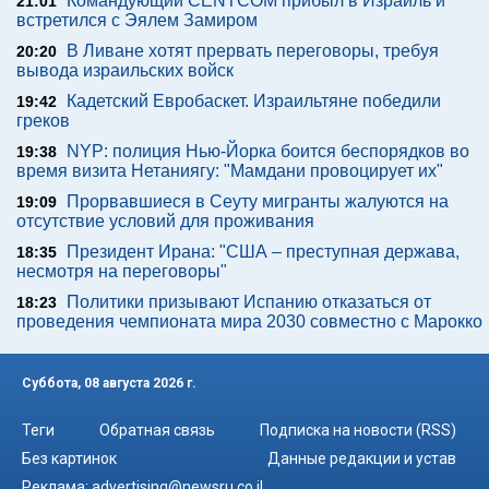
Командующий CENTCOM прибыл в Израиль и
21:01
встретился с Эялем Замиром
В Ливане хотят прервать переговоры, требуя
20:20
вывода израильских войск
Кадетский Евробаскет. Израильтяне победили
19:42
греков
NYP: полиция Нью-Йорка боится беспорядков во
19:38
время визита Нетаниягу: "Мамдани провоцирует их"
Прорвавшиеся в Сеуту мигранты жалуются на
19:09
отсутствие условий для проживания
Президент Ирана: "США – преступная держава,
18:35
несмотря на переговоры"
Политики призывают Испанию отказаться от
18:23
проведения чемпионата мира 2030 совместно с Марокко
Суббота, 08 августа 2026 г.
Теги
Обратная связь
Подписка на новости (RSS)
Без картинок
Данные редакции и устав
Реклама:
advertising@newsru.co.il