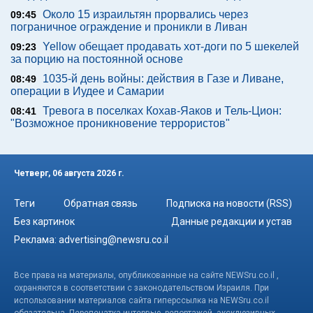
Около 15 израильтян прорвались через
09:45
пограничное ограждение и проникли в Ливан
Yellow обещает продавать хот-доги по 5 шекелей
09:23
за порцию на постоянной основе
1035-й день войны: действия в Газе и Ливане,
08:49
операции в Иудее и Самарии
Тревога в поселках Кохав-Яаков и Тель-Цион:
08:41
"Возможное проникновение террористов"
Четверг, 06 августа 2026 г.
Теги
Обратная связь
Подписка на новости (RSS)
Без картинок
Данные редакции и устав
Реклама:
advertising@newsru.co.il
Все права на материалы, опубликованные на сайте NEWSru.co.il ,
охраняются в соответствии с законодательством Израиля. При
использовании материалов сайта гиперссылка на NEWSru.co.il
обязательна. Перепечатка интервью, репортажей, эксклюзивных