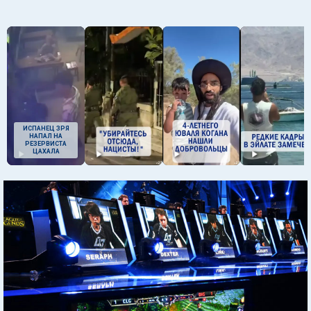
ИСПАНЕЦ ЗРЯ
НАПАЛ НА
РЕЗЕРВИСТА
ЦАХАЛА