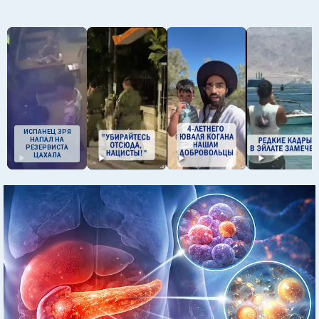
ИСПАНЕЦ ЗРЯ
НАПАЛ НА
РЕЗЕРВИСТА
ЦАХАЛА