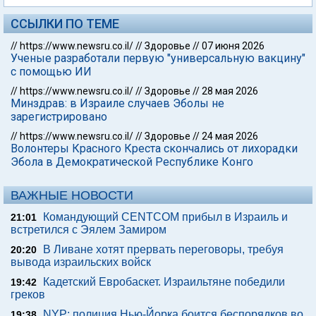
ССЫЛКИ ПО ТЕМЕ
//
https://www.newsru.co.il/
//
Здоровье
//
07 июня 2026
Ученые разработали первую "универсальную вакцину"
с помощью ИИ
//
https://www.newsru.co.il/
//
Здоровье
//
28 мая 2026
Минздрав: в Израиле случаев Эболы не
зарегистрировано
//
https://www.newsru.co.il/
//
Здоровье
//
24 мая 2026
Волонтеры Красного Креста скончались от лихорадки
Эбола в Демократической Республике Конго
ВАЖНЫЕ НОВОСТИ
Командующий CENTCOM прибыл в Израиль и
21:01
встретился с Эялем Замиром
В Ливане хотят прервать переговоры, требуя
20:20
вывода израильских войск
Кадетский Евробаскет. Израильтяне победили
19:42
греков
NYP: полиция Нью-Йорка боится беспорядков во
19:38