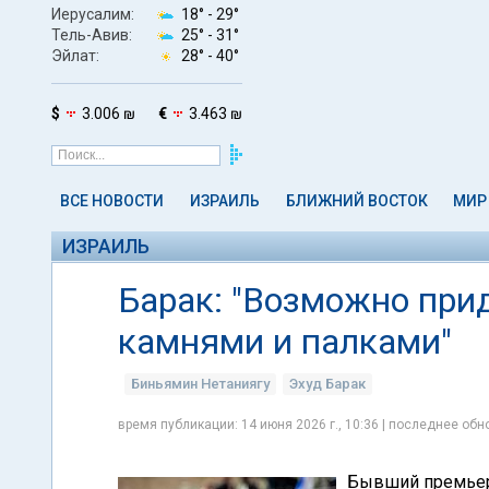
Иерусалим:
18° -
29°
Тель-Авив:
25° -
31°
Эйлат:
28° -
40°
$
3.006 ₪
€
3.463 ₪
ВСЕ НОВОСТИ
ИЗРАИЛЬ
БЛИЖНИЙ ВОСТОК
МИР
ИЗРАИЛЬ
Барак: "Возможно при
камнями и палками"
Биньямин Нетаниягу
Эхуд Барак
время публикации: 14 июня 2026 г., 10:36 | последнее обно
Бывший премьер-