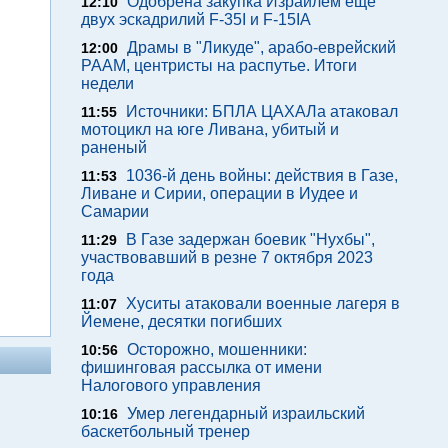
Одобрена закупка Израилем еще
12:10
двух эскадрилий F-35I и F-15IA
Драмы в "Ликуде", арабо-еврейский
12:00
РААМ, центристы на распутье. Итоги
недели
Источники: БПЛА ЦАХАЛа атаковал
11:55
мотоцикл на юге Ливана, убитый и
раненый
1036-й день войны: действия в Газе,
11:53
Ливане и Сирии, операции в Иудее и
Самарии
В Газе задержан боевик "Нухбы",
11:29
участвовавший в резне 7 октября 2023
года
Хуситы атаковали военные лагеря в
11:07
Йемене, десятки погибших
Осторожно, мошенники:
10:56
фишинговая рассылка от имени
Налогового управления
Умер легендарный израильский
10:16
баскетбольный тренер