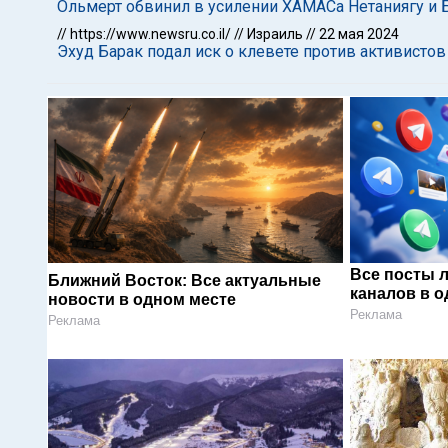
Ольмерт обвинил в усилении ХАМАСа Нетаниягу и 
//
https://www.newsru.co.il/
//
Израиль
//
22 мая 2024
Эхуд Барак подал иск о клевете против активистов
Все посты 
Ближний Восток: Все актуальные
каналов в о
новости в одном месте
Реклама
Реклама