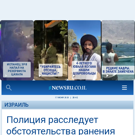
ИСПАНЕЦ ЗРЯ
НАПАЛ НА
РЕЗЕРВИСТА
ЦАХАЛА
17 ИЮНЯ 2026
|
20:42
ИЗРАИЛЬ
Полиция расследует
обстоятельства ранения