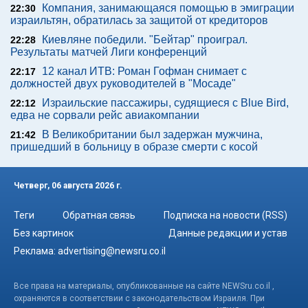
Компания, занимающаяся помощью в эмиграции
22:30
израильтян, обратилась за защитой от кредиторов
Киевляне победили. "Бейтар" проиграл.
22:28
Результаты матчей Лиги конференций
12 канал ИТВ: Роман Гофман снимает с
22:17
должностей двух руководителей в "Мосаде"
Израильские пассажиры, судящиеся с Blue Bird,
22:12
едва не сорвали рейс авиакомпании
В Великобритании был задержан мужчина,
21:42
пришедший в больницу в образе смерти с косой
Четверг, 06 августа 2026 г.
Теги
Обратная связь
Подписка на новости (RSS)
Без картинок
Данные редакции и устав
Реклама:
advertising@newsru.co.il
Все права на материалы, опубликованные на сайте NEWSru.co.il ,
охраняются в соответствии с законодательством Израиля. При