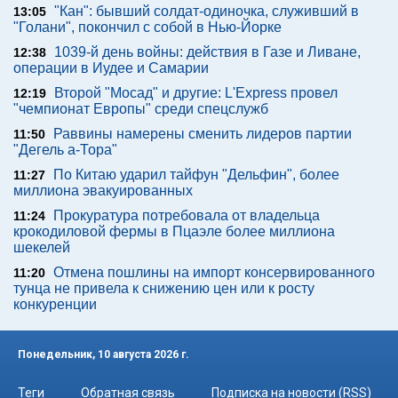
"Кан": бывший солдат-одиночка, служивший в
13:05
"Голани", покончил с собой в Нью-Йорке
1039-й день войны: действия в Газе и Ливане,
12:38
операции в Иудее и Самарии
Второй "Мосад" и другие: L'Express провел
12:19
"чемпионат Европы" среди спецслужб
Раввины намерены сменить лидеров партии
11:50
"Дегель а-Тора"
По Китаю ударил тайфун "Дельфин", более
11:27
миллиона эвакуированных
Прокуратура потребовала от владельца
11:24
крокодиловой фермы в Пцаэле более миллиона
шекелей
Отмена пошлины на импорт консервированного
11:20
тунца не привела к снижению цен или к росту
конкуренции
Понедельник, 10 августа 2026 г.
Теги
Обратная связь
Подписка на новости (RSS)